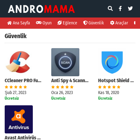
Ana Sayfa
Oyun
Eğlence
Güvenlik
Araçlar
Güvenlik
CCleaner PRO Full MOD APK [v6.8.0]
Anti Spy 4 Scanner Spyware PRO Hileli MOD APK [v5.0.1]
Hotspot Shield VPN Premium MOD APK [v8.6.0]
Şub 27, 2023
Oca 26, 2023
Kas 18, 2020
Ücretsiz
Ücretsiz
Ücretsiz
Avast Antivirüs Mobile Premium 2020 APK [v23.17.0]