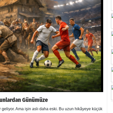
Oyunlardan Günümüze
geliyor. Ama işin aslı daha eski. Bu uzun hikâyeye küçük