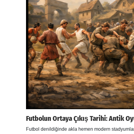
Futbolun Ortaya Çıkış Tarihi: Antik 
Futbol denildiğinde akla hemen modern stadyumlar 