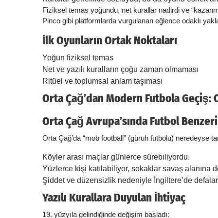
Fiziksel temas yoğundu, net kurallar nadirdi ve “kazan
Pinco gibi platformlarda vurgulanan eğlence odaklı yakla
İlk Oyunların Ortak Noktaları
Yoğun fiziksel temas
Net ve yazılı kuralların çoğu zaman olmaması
Ritüel ve toplumsal anlam taşıması
Orta Çağ’dan Modern Futbola Geçiş:
Orta Çağ Avrupa’sında Futbol Benzeri
Arama
Orta Çağ’da “mob football” (güruh futbolu) neredeyse t
Köyler arası maçlar günlerce sürebiliyordu.
Yüzlerce kişi katılabiliyor, sokaklar savaş alanına 
Şiddet ve düzensizlik nedeniyle İngiltere’de defala
Yazılı Kurallara Duyulan İhtiyaç
19. yüzyıla gelindiğinde değişim başladı: