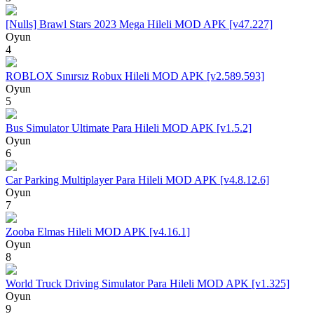
[Nulls] Brawl Stars 2023 Mega Hileli MOD APK [v47.227]
Oyun
4
ROBLOX Sınırsız Robux Hileli MOD APK [v2.589.593]
Oyun
5
Bus Simulator Ultimate Para Hileli MOD APK [v1.5.2]
Oyun
6
Car Parking Multiplayer Para Hileli MOD APK [v4.8.12.6]
Oyun
7
Zooba Elmas Hileli MOD APK [v4.16.1]
Oyun
8
World Truck Driving Simulator Para Hileli MOD APK [v1.325]
Oyun
9