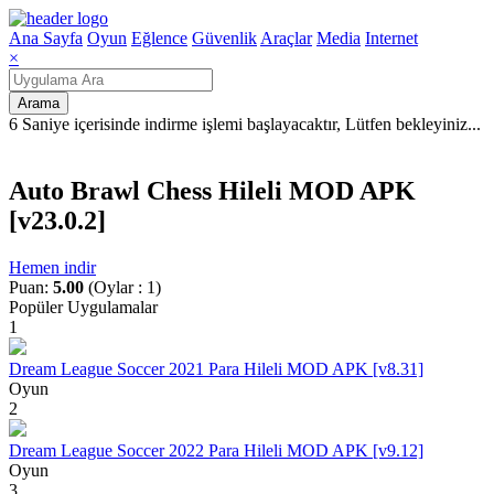
Ana Sayfa
Oyun
Eğlence
Güvenlik
Araçlar
Media
Internet
×
Arama
6 Saniye içerisinde indirme işlemi başlayacaktır, Lütfen bekleyiniz
.
.
.
Auto Brawl Chess Hileli MOD APK
[v23.0.2]
Hemen indir
Puan:
5.00
(Oylar : 1)
Popüler Uygulamalar
1
Dream League Soccer 2021 Para Hileli MOD APK [v8.31]
Oyun
2
Dream League Soccer 2022 Para Hileli MOD APK [v9.12]
Oyun
3