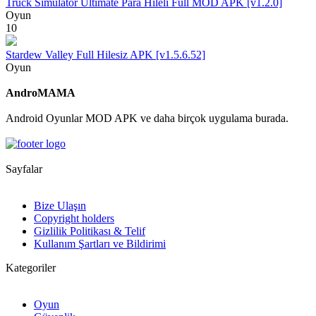
Truck Simulator Ultimate Para Hileli Full MOD APK [v1.2.0]
Oyun
10
Stardew Valley Full Hilesiz APK [v1.5.6.52]
Oyun
AndroMAMA
Android Oyunlar MOD APK ve daha birçok uygulama burada.
Sayfalar
Bize Ulaşın
Copyright holders
Gizlilik Politikası & Telif
Kullanım Şartları ve Bildirimi
Kategoriler
Oyun