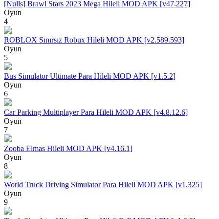
[Nulls] Brawl Stars 2023 Mega Hileli MOD APK [v47.227]
Oyun
4
ROBLOX Sınırsız Robux Hileli MOD APK [v2.589.593]
Oyun
5
Bus Simulator Ultimate Para Hileli MOD APK [v1.5.2]
Oyun
6
Car Parking Multiplayer Para Hileli MOD APK [v4.8.12.6]
Oyun
7
Zooba Elmas Hileli MOD APK [v4.16.1]
Oyun
8
World Truck Driving Simulator Para Hileli MOD APK [v1.325]
Oyun
9