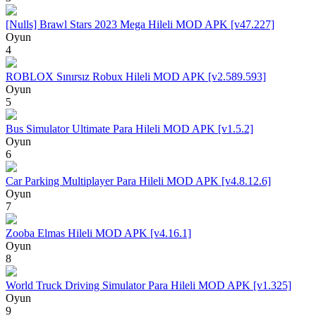
[Nulls] Brawl Stars 2023 Mega Hileli MOD APK [v47.227]
Oyun
4
ROBLOX Sınırsız Robux Hileli MOD APK [v2.589.593]
Oyun
5
Bus Simulator Ultimate Para Hileli MOD APK [v1.5.2]
Oyun
6
Car Parking Multiplayer Para Hileli MOD APK [v4.8.12.6]
Oyun
7
Zooba Elmas Hileli MOD APK [v4.16.1]
Oyun
8
World Truck Driving Simulator Para Hileli MOD APK [v1.325]
Oyun
9