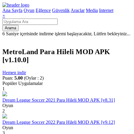
Ana Sayfa
Oyun
Eğlence
Güvenlik
Araçlar
Media
Internet
×
Arama
6 Saniye içerisinde indirme işlemi başlayacaktır, Lütfen bekleyiniz
.
.
.
MetroLand Para Hileli MOD APK
[v1.10.0]
Hemen indir
Puan:
5.00
(Oylar : 2)
Popüler Uygulamalar
1
Dream League Soccer 2021 Para Hileli MOD APK [v8.31]
Oyun
2
Dream League Soccer 2022 Para Hileli MOD APK [v9.12]
Oyun
3