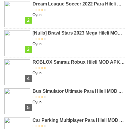
Dream League Soccer 2022 Para Hileli MOD APK [v9.12]
Oyun
2
[Nulls] Brawl Stars 2023 Mega Hileli MOD APK [v47.227]
Oyun
3
ROBLOX Sınırsız Robux Hileli MOD APK [v2.589.593]
Oyun
4
Bus Simulator Ultimate Para Hileli MOD APK [v1.5.2]
Oyun
5
Car Parking Multiplayer Para Hileli MOD APK [v4.8.12.6]
Arama