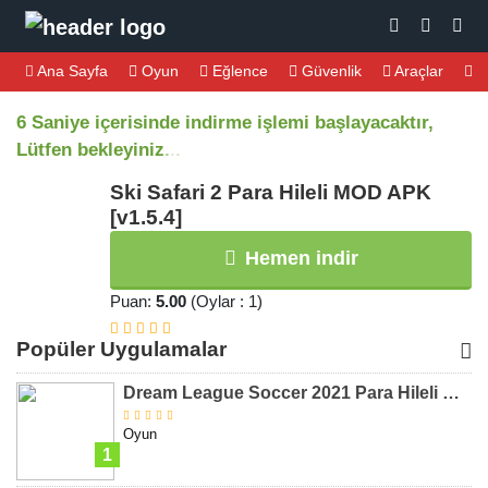
Ana Sayfa
Oyun
Eğlence
Güvenlik
Araçlar
M
6 Saniye içerisinde indirme işlemi başlayacaktır,
Lütfen bekleyiniz
.
.
.
Ski Safari 2 Para Hileli MOD APK
[v1.5.4]
Hemen indir
Puan:
5.00
(Oylar : 1)
Popüler Uygulamalar
Dream League Soccer 2021 Para Hileli MOD APK [v8.31]
Oyun
1