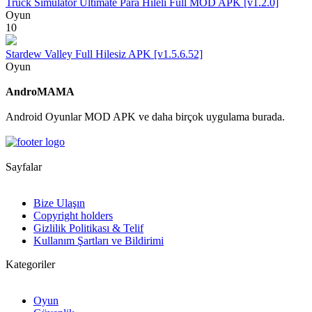
Truck Simulator Ultimate Para Hileli Full MOD APK [v1.2.0]
Oyun
10
Stardew Valley Full Hilesiz APK [v1.5.6.52]
Oyun
AndroMAMA
Android Oyunlar MOD APK ve daha birçok uygulama burada.
Sayfalar
Bize Ulaşın
Copyright holders
Gizlilik Politikası & Telif
Kullanım Şartları ve Bildirimi
Kategoriler
Oyun