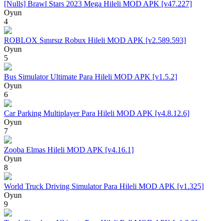
[Nulls] Brawl Stars 2023 Mega Hileli MOD APK [v47.227]
Oyun
4
ROBLOX Sınırsız Robux Hileli MOD APK [v2.589.593]
Oyun
5
Bus Simulator Ultimate Para Hileli MOD APK [v1.5.2]
Oyun
6
Car Parking Multiplayer Para Hileli MOD APK [v4.8.12.6]
Oyun
7
Zooba Elmas Hileli MOD APK [v4.16.1]
Oyun
8
World Truck Driving Simulator Para Hileli MOD APK [v1.325]
Oyun
9