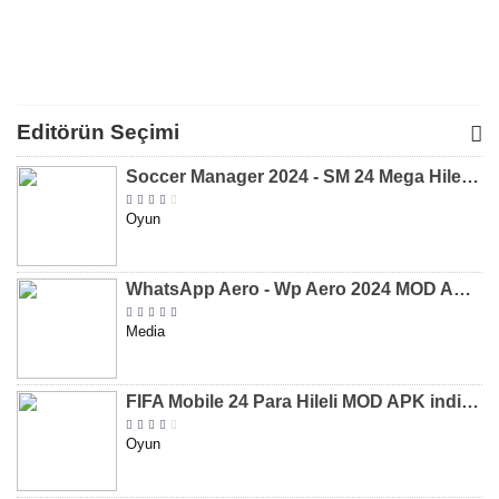
APK
APK
Kilitler 
Full MOD
[v6.10.
Editörün Seçimi
Soccer Manager 2024 - SM 24 Mega Hileli MOD APK indir [v3.0.0]
Oyun
WhatsApp Aero - Wp Aero 2024 MOD APK indir [v10.0.2]
Media
FIFA Mobile 24 Para Hileli MOD APK indir [v20.1.02]
Oyun