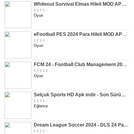
Whiteout Survival Elmas Hileli MOD APK indir [v1.13.1]
Oyun
eFootball PES 2024 Para Hileli MOD APK indir [v8.2.0]
Oyun
FCM 24 - Football Club Management 2024 Para Hileli MOD APK indir [v1.0.4]
Oyun
Selçuk Sports HD Apk indir - Son Sürüm 2024 [2.0.1.9]
Eğlence
Dream League Soccer 2024 - DLS 24 Para Hileli MOD APK indir [v11.050]