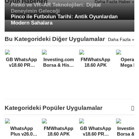
Oyun Haberleri
Daha Fazla Haber »
Pinko ve VR–AR Teknolojileri: Dijital
Deneyimin Geleceği
Pinco ile Futbolun Tarihi: Antik Oyunlardan
Modern Sahalara
Bu Kategorideki Diğer Uygulamalar
Daha Fazla »
GB WhatsApp
Investing.com
FMWhatsApp
Opera M
v18.60 PRO
Borsa & Hisse
18.60 APK
Mega M
APK
Kilitler Açık
APK
Full MOD APK
[v61.0.22
[v6.10.5]
Kategorideki Popüler Uygulamalar
WhatsApp
FMWhatsApp
GB WhatsApp
Investing
Plus v26.0
18.60 APK
v18.60 PRO
Borsa & H