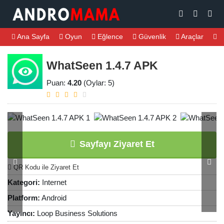
Ana Sayfa
Oyun
Eğlence
Güvenlik
Araçlar
M
WhatSeen 1.4.7 APK
Puan:
4.20
(Oylar: 5)
Sayfayı Ziyaret Et
QR Kodu ile Ziyaret Et
Kategori:
Internet
Platform:
Android
Yayıncı:
Loop Business Solutions