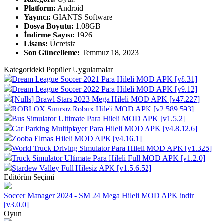
Platform:
Android
Yayıncı:
GIANTS Software
Dosya Boyutu:
1.08GB
İndirme Sayısı:
1926
Lisans:
Ücretsiz
Son Güncelleme:
Temmuz 18, 2023
Kategorideki Popüler Uygulamalar
Dream League Soccer 2021 Para Hileli MOD APK [v8.31]
Dream League Soccer 2022 Para Hileli MOD APK [v9.12]
[Nulls] Brawl Stars 2023 Mega Hileli MOD APK [v47.227]
ROBLOX Sınırsız Robux Hileli MOD APK [v2.589.593]
Bus Simulator Ultimate Para Hileli MOD APK [v1.5.2]
Car Parking Multiplayer Para Hileli MOD APK [v4.8.12.6]
Zooba Elmas Hileli MOD APK [v4.16.1]
World Truck Driving Simulator Para Hileli MOD APK [v1.325]
Truck Simulator Ultimate Para Hileli Full MOD APK [v1.2.0]
Stardew Valley Full Hilesiz APK [v1.5.6.52]
Editörün Seçimi
Soccer Manager 2024 - SM 24 Mega Hileli MOD APK indir
[v3.0.0]
Oyun