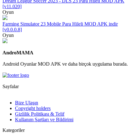
Dream League Soccer 2023 - DLS 23 Para Hileli MOD APK
[v11.020]
Oyun
Farming Simulator 23 Mobile Para Hileli MOD APK indir
[v0.0.0.8]
Oyun
AndroMAMA
Android Oyunlar MOD APK ve daha birçok uygulama burada.
Sayfalar
Bize Ulaşın
Copyright holders
Gizlilik Politikası & Telif
Kullanım Şartları ve Bildirimi
Kategoriler