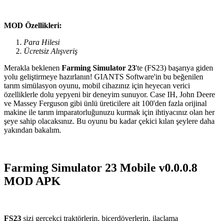
MOD Özellikleri:
Para Hilesi
Ücretsiz Alışveriş
Merakla beklenen
Farming Simulator 23
'te (FS23) başarıya giden
yolu geliştirmeye hazırlanın! GIANTS Software'in bu beğenilen
tarım simülasyon oyunu, mobil cihazınız için heyecan verici
özelliklerle dolu yepyeni bir deneyim sunuyor. Case IH, John Deere
ve Massey Ferguson gibi ünlü üreticilere ait 100'den fazla orijinal
makine ile tarım imparatorluğunuzu kurmak için ihtiyacınız olan her
şeye sahip olacaksınız. Bu oyunu bu kadar çekici kılan şeylere daha
yakından bakalım.
Farming Simulator 23 Mobile v0.0.0.8
MOD APK
FS23
sizi gerçekçi traktörlerin, biçerdöverlerin, ilaçlama