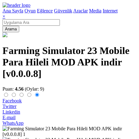
Ana Sayfa
Oyun
Eğlence
Güvenlik
Araçlar
Media
Internet
×
Arama
Farming Simulator 23 Mobile
Para Hileli MOD APK indir
[v0.0.0.8]
Puan:
4.56
(Oylar: 9)
Facebook
Twitter
Linkedin
E-mail
WhatsApp