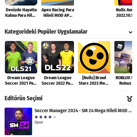
APK [v1.23.0.RC]
Denizde Hayatta
Apex Racing Para
Nulls Amo
Kalma Para Hileli
Hileli MOD APK
2022.10.18
MOD APK [v2.0.2]
[v1.7.3]
APK (Çalı
Sürüm
Kategorideki Popüler Uygulamalar
Dream League
Dream League
[Nulls] Brawl
ROBLOX Sın
Soccer 2021 Para
Soccer 2022 Para
Stars 2023 Mega
Robux Hil
Hileli MOD APK
Hileli MOD APK
Hileli MOD APK
MOD AP
[v8.31]
[v9.12]
[v47.227]
[v2.589.5
Editörün Seçimi
Soccer Manager 2024 - SM 24 Mega Hileli MOD APK indir [v3.0.0]
Oyun