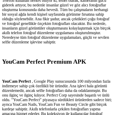
Telefon kullanan herkes biliyor ki, temel olarak, kameranın gücü
giderek artıyor, bu nedenle insanlar güzel ve göz alıcı fotoğraflar
oluşturma konusunda daha hevesli. Tüm bu çalışmaların herhangi
bir sosyal ağda kendi kişisel sayfasında görünme fırsatına sahip
olduğu söylenebilir. Ana fikir şudur, ancak çektikleri çoğu fotoğraf
ve fotoğraf genellikle özçekim fotoğrafları olacaktır. Bu nedenle,
insanların güzel görüntüler oluşturmasını kolaylaştırmak için birçok
akıllı telefon fotoğraf düzenleme uygulaması oluşturulmuştur.
Neredeyse tüm fotoğraf düzenleme uygulamaları, güçlü ve sevilen
selfie düzenleme işlevine sahiptir.
YouCam Perfect Premium APK
YouCam Perfect
, Google Play sunucusunda 100 milyondan fazla
indirmeye sahip çok özellikli bir üründür. Ana işlevi hala görüntü
düzenlemedir, ancak selfie fotoğrafları daha da odaklanmıştır. Bu
onu ilginç ve ilginç kılıyor. Perfect Corp sayesinde başarılı ve ünlü
oldu. "YouCam Perfect" piyasaya sürdükleri ürünlerden sadece biri;
ayrıca YouCam Nails, YouCam Fun ve Beauty Circle gibi birçok
kardeşe sahiptir. Akıllı telefonlarla çekilen fotoğrafları yapma
amacına hizmet ederler. Bu koleksiyon ile kullanıcılar fotoğraf