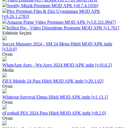
Spotify Müzik Premium MOD APK [v8.7.4.1056]
Plex Premium Film & Dizi Uygulaması MOD APK
[v9.26.1.2783]
Amazon Prime Video Premium MOD APK [v3.0.311.9947]
InShot Pro - Video Düzenleme Programı MOD APK [v1.761]
Editörün Seçimi
Soccer Manager 2024 - SM 24 Mega Hileli MOD APK indir
[v3.0.0]
Oyun
WhatsApp Aero - Wp Aero 2024 MOD APK indir [v10.0.2]
Media
FIFA Mobile 24 Para Hileli MOD APK indir [v20.1.02]
Oyun
Whiteout Survival Elmas Hileli MOD APK indir [v1.13.1]
Oyun
eFootball PES 2024 Para Hileli MOD APK indir [v8.2.0]
Oyun