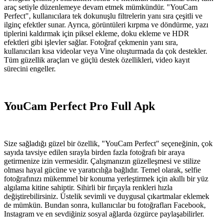
araç setiyle düzenlemeye devam etmek mümkündür. "YouCam
Perfect", kullanıcılara tek dokunuşlu filtrelerin yanı sıra çeşitli ve
ilginç efektler sunar. Ayrıca, görüntüleri kırpma ve döndürme, yazı
tiplerini kaldırmak için piksel ekleme, doku ekleme ve HDR
efektleri gibi işlevler sağlar. Fotoğraf çekmenin yanı sıra,
kullanıcıları kısa videolar veya Vine oluşturmada da çok destekler.
Tüm güzellik araçları ve güçlü destek özellikleri, video kayıt
sürecini engeller.
YouCam Perfect Pro Full Apk
Size sağladığı güzel bir özellik, "YouCam Perfect" seçeneğinin, çok
sayıda tavsiye edilen sırayla birden fazla fotoğrafı bir araya
getirmenize izin vermesidir. Çalışmanızın güzelleşmesi ve stilize
olması hayal gücüne ve yaratıcılığa bağlıdır. Temel olarak, selfie
fotoğrafınızı mükemmel bir konuma yerleştirmek için akıllı bir yüz
algılama kitine sahiptir. Sihirli bir fırçayla renkleri hızla
değiştirebilirsiniz. Üstelik sevimli ve duygusal çıkartmalar eklemek
de mümkün. Bundan sonra, kullanıcılar bu fotoğrafları Facebook,
Instagram ve en sevdiğiniz sosyal ağlarda özgürce paylaşabilirler.