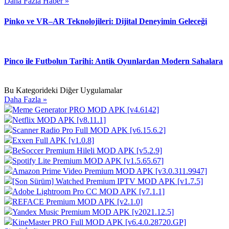
Daha Fazla Haber »
Pinko ve VR–AR Teknolojileri: Dijital Deneyimin Geleceği
Pinco ile Futbolun Tarihi: Antik Oyunlardan Modern Sahalara
Bu Kategorideki Diğer Uygulamalar
Daha Fazla »
Meme Generator PRO MOD APK [v4.6142]
Netflix MOD APK [v8.11.1]
Scanner Radio Pro Full MOD APK [v6.15.6.2]
Exxen Full APK [v1.0.8]
BeSoccer Premium Hileli MOD APK [v5.2.9]
Spotify Lite Premium MOD APK [v1.5.65.67]
Amazon Prime Video Premium MOD APK [v3.0.311.9947]
[Son Sürüm] Watched Premium IPTV MOD APK [v1.7.5]
Adobe Lightroom Pro CC MOD APK [v7.1.1]
REFACE Premium MOD APK [v2.1.0]
Yandex Music Premium MOD APK [v2021.12.5]
KineMaster PRO Full MOD APK [v6.4.0.28720.GP]