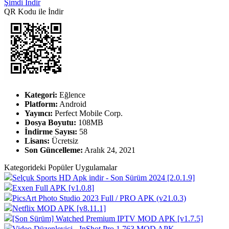
Şimdi İndir
QR Kodu ile İndir
Kategori:
Eğlence
Platform:
Android
Yayıncı:
Perfect Mobile Corp.
Dosya Boyutu:
108MB
İndirme Sayısı:
58
Lisans:
Ücretsiz
Son Güncelleme:
Aralık 24, 2021
Kategorideki Popüler Uygulamalar
Selçuk Sports HD Apk indir - Son Sürüm 2024 [2.0.1.9]
Exxen Full APK [v1.0.8]
PicsArt Photo Studio 2023 Full / PRO APK (v21.0.3)
Netflix MOD APK [v8.11.1]
[Son Sürüm] Watched Premium IPTV MOD APK [v1.7.5]
Video Düzenleyici - InShot Pro 1.763 MOD APK