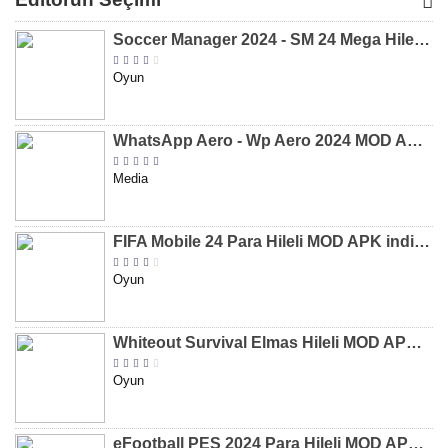
[v8.31]
[v9.12]
[v47.227]
[v2.589.5
Soccer Manager 2024 - SM 24 Mega Hileli MOD APK indir [v3.0.0]
Oyun
WhatsApp Aero - Wp Aero 2024 MOD APK indir [v10.0.2]
Media
FIFA Mobile 24 Para Hileli MOD APK indir [v20.1.02]
Oyun
Whiteout Survival Elmas Hileli MOD APK indir [v1.13.1]
Oyun
eFootball PES 2024 Para Hileli MOD APK indir [v8.2.0]