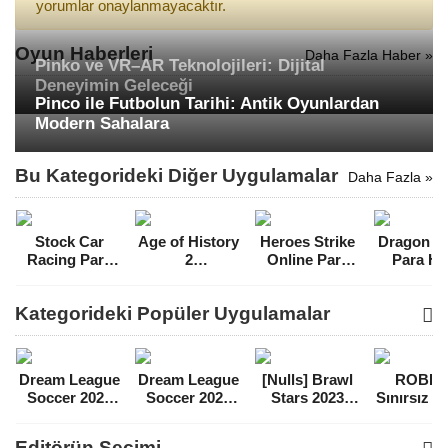
yorumlar onaylanmayacaktır.
Oyun Haberleri
Daha Fazla Haber »
Pinko ve VR–AR Teknolojileri: Dijital
Deneyimin Geleceği
Pinco ile Futbolun Tarihi: Antik Oyunlardan
Modern Sahalara
Bu Kategorideki Diğer Uygulamalar
Daha Fazla »
Stock Car
Age of History
Heroes Strike
Dragon Hi
Racing Para
2
Online Para
Para Hil
Hileli MOD
v1.01586_ELA
Hileli MOD
MOD A
APK [v3.9.7]
Para Hileli
APK [v522]
[v1.1.9
Kategorideki Popüler Uygulamalar
MOD APK
Dream League
Dream League
[Nulls] Brawl
ROBL
Soccer 2021
Soccer 2022
Stars 2023
Sınırsız 
Para Hileli
Para Hileli
Mega Hileli
Hileli 
MOD APK
MOD APK
MOD APK
APK
Editörün Seçimi