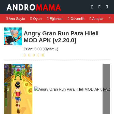
Ana Sayfa
Oyun
Eğlence
Güvenlik
Araçlar
M
Angry Gran Run Para Hileli
MOD APK [v2.20.0]
Puan:
5.00
(Oylar: 1)