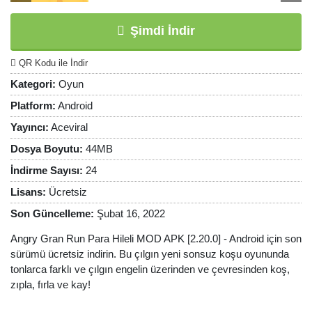
Şimdi İndir
QR Kodu ile İndir
Kategori:
Oyun
Platform:
Android
Yayıncı:
Aceviral
Dosya Boyutu:
44MB
İndirme Sayısı:
24
Lisans:
Ücretsiz
Son Güncelleme:
Şubat 16, 2022
Angry Gran Run Para Hileli MOD APK [2.20.0] - Android için son
sürümü ücretsiz indirin. Bu çılgın yeni sonsuz koşu oyununda
tonlarca farklı ve çılgın engelin üzerinden ve çevresinden koş,
zıpla, fırla ve kay!