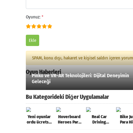
Oyunuz:
*
Ekle
SPAM, konu dışı, hakaret ve kişisel saldırı içeren yoru
Oyun Haberleri
Pinko ve VR–AR Teknolojileri: Dijital Deneyimin
Geleceği
Bu Kategorideki Diğer Uygulamalar
Yeni oyunlar
Hoverboard
Real Car
Bike J
ordu ücretsiz
Heroes Para
Driving
Para Hi
çevrimdışı
Hileli MOD
Experience
MOD A
atış oyunlar
APK [v0.2.1]
Para Hileli
[v1.3.