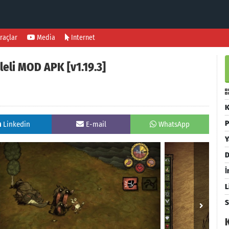
raçlar
Media
Internet
leli MOD APK [v1.19.3]
K
P
Linkedin
E-mail
WhatsApp
Y
D
İ
L
S