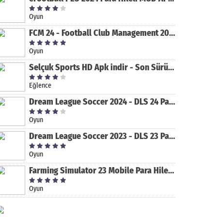
Oyun
FCM 24 - Football Club Management 2024 Para Hileli MOD APK indir [v1.0.4]
Oyun
Selçuk Sports HD Apk indir - Son Sürüm 2024 [2.0.1.9]
Eğlence
Dream League Soccer 2024 - DLS 24 Para Hileli MOD APK indir [v11.050]
Oyun
Dream League Soccer 2023 - DLS 23 Para Hileli MOD APK [v11.020]
Oyun
Farming Simulator 23 Mobile Para Hileli MOD APK indir [v0.0.0.8]
Oyun