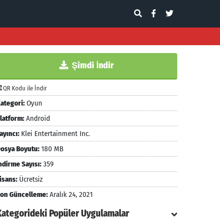
Şimdi İndir
QR Kodu ile İndir
ategori:
Oyun
latform:
Android
ayıncı:
Klei Entertainment Inc.
osya Boyutu:
180 MB
ndirme Sayısı:
359
isans:
Ücretsiz
on Güncelleme:
Aralık 24, 2021
Kategorideki Popüler Uygulamalar