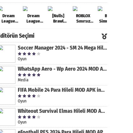
Dream
Dream
[Nulls]
ROBLOX
Bus
C
League
League
Brawl
Sınırsız
Simulator
Par
Soccer
Soccer
Stars 2023
Robux
Ultimate
Multi
2021 Para
2022 Para
Mega Hileli
Hileli MOD
Para Hileli
Para 
Editörün Seçimi
Hileli MOD
Hileli MOD
MOD APK
APK
MOD APK
MOD
APK [v8.31]
APK [v9.12]
[v47.227]
[v2.589.593]
[v1.5.2]
[v4.8
Soccer Manager 2024 - SM 24 Mega Hileli MOD APK indir [v3.0.0]
Oyun
WhatsApp Aero - Wp Aero 2024 MOD APK indir [v10.0.2]
Media
FIFA Mobile 24 Para Hileli MOD APK indir [v20.1.02]
Oyun
Whiteout Survival Elmas Hileli MOD APK indir [v1.13.1]
Oyun
eFootball PES 2024 Para Hileli MOD APK indir [v8.2.0]