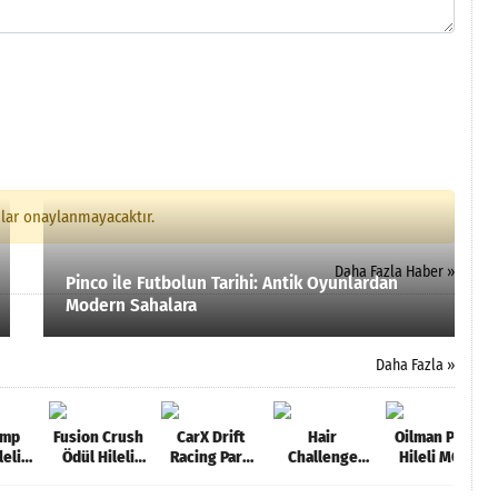
mlar onaylanmayacaktır.
Daha Fazla Haber »
Pinco ile Futbolun Tarihi: Antik Oyunlardan
Modern Sahalara
Daha Fazla »
ump
Fusion Crush
CarX Drift
Hair
Oilman Para
leli
Ödül Hileli
Racing Para
Challenge
Hileli MOD
PK
MOD APK
Hileli MOD
Elmas Hileli
APK [v1.19.23]
2]
[v1.6.6]
APK [v1.16.2]
MOD APK