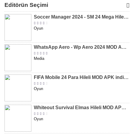
MOD APK
MOD APK
MOD APK
APK
Editörün Seçimi
[v8.31]
[v9.12]
[v47.227]
[v2.589.5
Soccer Manager 2024 - SM 24 Mega Hileli MOD APK indir [v3.0.0]
Oyun
WhatsApp Aero - Wp Aero 2024 MOD APK indir [v10.0.2]
Media
FIFA Mobile 24 Para Hileli MOD APK indir [v20.1.02]
Oyun
Whiteout Survival Elmas Hileli MOD APK indir [v1.13.1]
Oyun