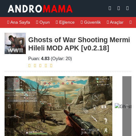
Ana Sayfa
Oyun
Eğlence
Güvenlik
Araçlar
M
Ghosts of War Shooting Mermi
Hileli MOD APK [v0.2.18]
Puan:
4.83
(Oylar: 20)