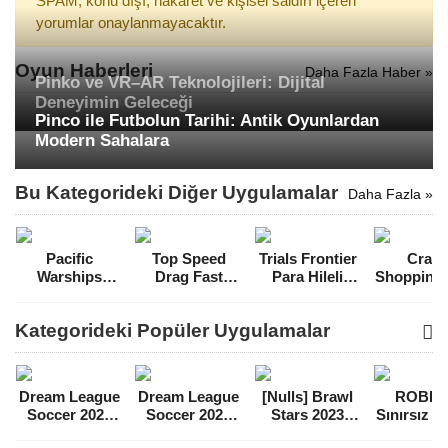
SPAM, konu dışı, hakaret ve kişisel saldırı içeren
yorumlar onaylanmayacaktır.
Oyun Haberleri
Daha Fazla Haber »
Pinko ve VR–AR Teknolojileri: Dijital
Deneyimin Geleceği
Pinco ile Futbolun Tarihi: Antik Oyunlardan
Modern Sahalara
Bu Kategorideki Diğer Uygulamalar
Daha Fazla »
Pacific
Top Speed
Trials Frontier
Crazy
Warships
Drag Fast
Para Hileli
Shopping 
Naval PvP
Street Racing
MOD APK
Hileli 
Mermi Hileli
3D Para Hileli
[v7.9.4]
APK [v1.
Kategorideki Popüler Uygulamalar
MOD APK
MOD APK
[v1.1.25]
[v1.43.1]
Dream League
Dream League
[Nulls] Brawl
ROBL
Soccer 2021
Soccer 2022
Stars 2023
Sınırsız 
Para Hileli
Para Hileli
Mega Hileli
Hileli 