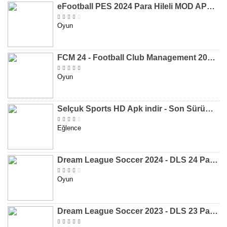
eFootball PES 2024 Para Hileli MOD APK indir [v8.2.0]
Oyun
FCM 24 - Football Club Management 2024 Para Hileli MOD APK indir [v1.0.4]
Oyun
Selçuk Sports HD Apk indir - Son Sürüm 2024 [2.0.1.9]
Eğlence
Dream League Soccer 2024 - DLS 24 Para Hileli MOD APK indir [v11.050]
Oyun
Dream League Soccer 2023 - DLS 23 Para Hileli MOD APK [v11.020]