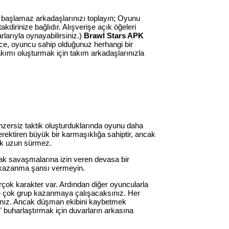
r başlamaz arkadaşlarınızı toplayın; Oyunu
kdirinize bağlıdır. Alışverişe açık öğeleri
larıyla oynayabilirsiniz.)
Brawl Stars APK
e, oyuncu sahip olduğunuz herhangi bir
takımı oluşturmak için takım arkadaşlarınızla
nzersiz taktik oluşturduklarında oyunu daha
ektiren büyük bir karmaşıklığa sahiptir, ancak
çok uzun sürmez.
rak savaşmalarına izin veren devasa bir
e kazanma şansı vermeyin.
rçok karakter var. Ardından diğer oyuncularla
nce çok grup kazanmaya çalışacaksınız. Her
aksınız. Ancak düşman ekibini kaybetmek
 buharlaştırmak için duvarların arkasına