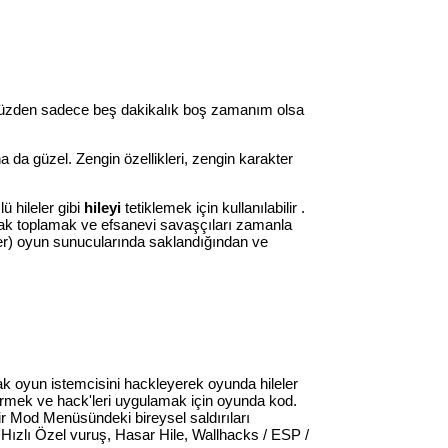
u yüzden sadece beş dakikalık boş zamanım olsa
 da güzel. Zengin özellikleri, zengin karakter
ü hileler gibi
hileyi
tetiklemek için kullanılabilir .
arak toplamak ve efsanevi savaşçıları zamanla
ler) oyun sunucularında saklandığından ve
rak oyun istemcisini hackleyerek oyunda hileler
ştirmek ve hack'leri uygulamak için oyunda kod.
ir Mod Menüsündeki bireysel saldırıları
a Hızlı Özel vuruş, Hasar Hile, Wallhacks / ESP /