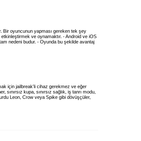
rdır. Bir oyuncunun yapması gereken tek şey
 etkinleştirmek ve oynamaktır. - Android ve iOS
 tam nedeni budur. - Oyunda bu şekilde avantaj
ak için jailbreak'li cihaz gerekmez ve eğer
r, sınırsız kupa, sınırsız sağlık, iş tanrı modu,
 olurdu Leon, Crow veya Spike gibi dövüşçüler,