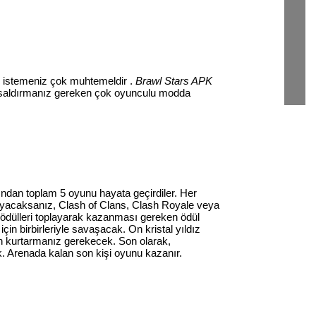
k istemeniz çok muhtemeldir .
Brawl Stars APK
ya saldırmanız gereken çok oyunculu modda
dından toplam 5 oyunu hayata geçirdiler. Her
kuyacaksanız, Clash of Clans, Clash Royale veya
ya ödülleri toplayarak kazanması gereken ödül
çin birbirleriyle savaşacak. On kristal yıldız
an kurtarmanız gerekecek. Son olarak,
. Arenada kalan son kişi oyunu kazanır.