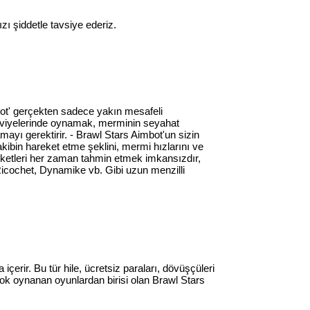
ı şiddetle tavsiye ederiz.
mbot' gerçekten sadece yakın mesafeli
 seviyelerinde oynamak, merminin seyahat
ayı gerektirir. - Brawl Stars Aimbot'un sizin
akibin hareket etme şeklini, mermi hızlarını ve
reketleri her zaman tahmin etmek imkansızdır,
, Ricochet, Dynamike vb. Gibi uzun menzilli
çerir. Bu tür hile, ücretsiz paraları, dövüşçüleri
ok oynanan oyunlardan birisi olan Brawl Stars