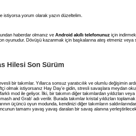
 istiyorsa yorum olarak yazın düzeltelim.
yundan haberdar olmanız ve
Android akıllı telefonunuz
için indirme
aksiyon oyunudur. Dövüşü kazanmak için başkalarına ateş etmeniz ve
as Hilesi Son Sürüm
evesli bir takımlar. Yıllarca sonsuz yaratıcılık ve olumlu değişimin ar
ftçi olmak istiyorsanız Hay Day'e gidin, stresli savaşlara meydan o
rklı mod ile geliyor. İlki, bir takımın diğer takımlardan yıldızları ve
sh and Grab' adı verilir. Burada takımlar kristal yıldızları toplamak i
arının üçüncü oyun modunda, kendinizi diğer takımların saldırılarınd
cunun tamamı yavaş yavaş daralan bir savaş alanına yerleştirilecek