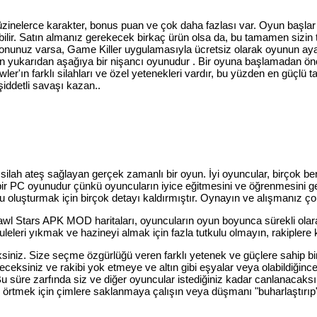
düzinelerce karakter, bonus puan ve çok daha fazlası var. Oyun başla
nabilir. Satın almanız gerekecek birkaç ürün olsa da, bu tamamen sizin ta
lefonunuz varsa, Game Killer uygulamasıyla ücretsiz olarak oyunun ayar
yukarıdan aşağıya bir nişancı oyunudur . Bir oyuna başlamadan önc
wler'ın farklı silahları ve özel yetenekleri vardır, bu yüzden en güçlü 
 şiddetli savaşı kazan..
ilah ateş sağlayan gerçek zamanlı bir oyun. İyi oyuncular, birçok be
ir PC oyunudur çünkü oyuncuların iyice eğitmesini ve öğrenmesini ger
 oluşturmak için birçok detayı kaldırmıştır. Oynayın ve alışmanız 
Brawl Stars APK MOD haritaları, oyuncuların oyun boyunca sürekli ola
leleri yıkmak ve hazineyi almak için fazla tutkulu olmayın, rakipler
eksiniz. Size seçme özgürlüğü veren farklı yetenek ve güçlere sahip bi
neceksiniz ve rakibi yok etmeye ve altın gibi eşyalar veya olabildiği
r. Bu süre zarfında siz ve diğer oyuncular istediğiniz kadar canlanac
örtmek için çimlere saklanmaya çalışın veya düşmanı "buharlaştırıp"