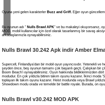
Oyuna yeni gelen karakterler
Buzz and Griff.
Eğer oyun güncelleme
Bu oyunun adı "
Nulls Brawl APK
" ve bu makaleyi okuyorsanız, o
MOD
, mobil kullanıcılar için özel olarak tasarlanmış bir savaş 
arkadaşlarınızla oynayabilirsiniz.
Nulls Brawl 30.242 Apk indir Amber Elm
Supercell, Finlandiya'dan bir mobil oyun yayıncısıdır. Yetenekli ve h
şeyden önce, beş oyunun tamamı çok başarılı geçti. Çalışkan bir çi
Boom Beach'i oynayabilirsiniz. Oyun hakkında bildiklerimizden dört fa
modudur. En çok yıldızla bitiren takım oyunu kazanır. İkinci moda 'Sma
toplayan ilk takım oyunu kazanır. Heist modunda veya Brawl yıldızl
Showdown modu orada ve temelde bir battle royale. Burada, on oyun
Nulls Brawl v30.242 MOD APK