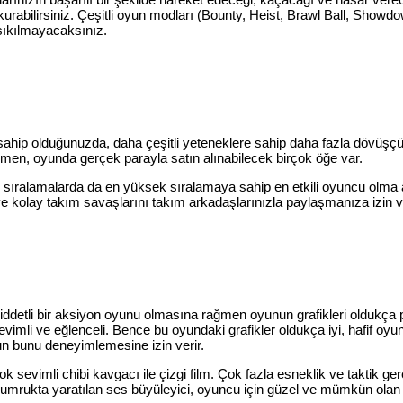
 kurabilirsiniz. Çeşitli oyun modları (Bounty, Heist, Brawl Ball, Sho
sıkılmayacaksınız.
sahip olduğunuzda, daha çeşitli yeteneklere sahip daha fazla dövüşçü
rağmen, oyunda gerçek parayla satın alınabilecek birçok öğe var.
sıralamalarda da en yüksek sıralamaya sahip en etkili oyuncu olma ava
ve kolay takım savaşlarını takım arkadaşlarınızla paylaşmanıza izin 
şiddetli bir aksiyon oyunu olmasına rağmen oyunun grafikleri oldukça
evimli ve eğlenceli. Bence bu oyundaki grafikler oldukça iyi, hafif oy
un bunu deneyimlemesine izin verir.
sevimli chibi kavgacı ile çizgi film. Çok fazla esneklik ve taktik gerek
 yumrukta yaratılan ses büyüleyici, oyuncu için güzel ve mümkün olan 