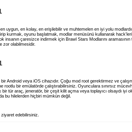
1
, en uygun, en kolay, en erişilebilir ve muhtemelen en iyi yolu modla
dirip kurmak, oyunu başlatmak, modlar menüsünü kullanarak hack'leri
 çok insanın çaresizce indirmek için Brawl Stars Modlarını aramasının
zor olabilmesidir.
1
n bir Android veya iOS cihazıdır. Çoğu mod root gerektirmez ve çalışm
 rootlu bir emülatörde çalıştırabilirsiniz. Oyunculara sınırsız mücevhe
bir tür araç, jeneratör, bir çeşit kilit açma veya toplayıcı olsaydı iyi
'da bu hilelerden hiçbiri mümkün değil.
ziyaret edebilirsiniz.