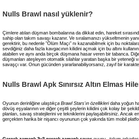
Nulls Brawl nasıl yüklenir?
Çimlere atılan düşman bombalarına da dikkat edin, hareket sırası
sahip olan takım savaşı kazanır. Ve sıralamanızı yükseltmenin yanı 
gerektirir, bu nedenle "Ölüm Maçı" nı kazanabilmek için bu noktala
sevdiğiniz daha fazla kavgacının kilidini açmak için bu altını kullanın.
atabilen ve aynı anda birçok düşmana hasar veren bir tabanca. Diğer 
düşmanları ateşleyen otomatik silahlar yaratan başka bir yeteneği v
savaşçı var. Onun gücünden yararlanabiliyorsanız, zayıf bir karakte
Nulls Brawl Apk Sınırsız Altın Elmas Hiles
Oyunun derinliğine
ulaştıkça Brawl Stars'ın özellikleri
daha yoğun hale
dövüş eşyalarının ve diğer çeşitli şeylerin kilidini çok kolay bir şe
planları, savaş stratejilerini ve tekniklerini paylaşabilirsiniz. A
gerçekten harika bir nişancı oyununun çok yakında tüm mobil platfo
Gerçek zamanlı 3v3 gerçek zamanlı savaş
oyunu , takım arkadaşl