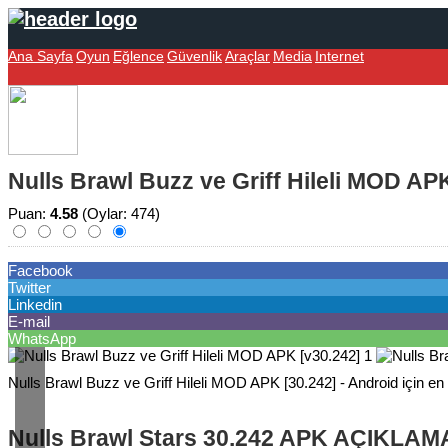
Ana Sayfa
Oyun
Eğlence
Güvenlik
Araçlar
Media
Internet
Nulls Brawl Buzz ve Griff Hileli MOD AP
Puan:
4.58
(Oylar: 474)
Facebook
Twitter
Linkedin
E-mail
WhatsApp
Nulls Brawl Buzz ve Griff Hileli MOD APK [30.242] - Android için en 
Nulls Brawl Stars 30.242 APK AÇIKLAM