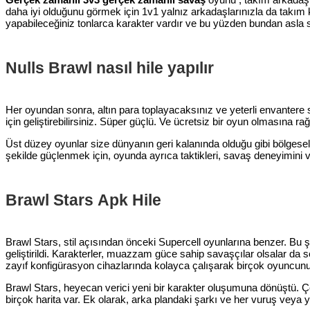
daha iyi olduğunu görmek için 1v1 yalnız arkadaşlarınızla da takım
yapabileceğiniz tonlarca karakter vardır ve bu yüzden bundan asla 
Nulls Brawl nasıl hile yapılır
Her oyundan sonra, altın para toplayacaksınız ve yeterli envantere 
için geliştirebilirsiniz. Süper güçlü. Ve ücretsiz bir oyun olmasına 
Üst düzey oyunlar size dünyanın geri kalanında olduğu gibi bölgesel 
şekilde güçlenmek için, oyunda ayrıca taktikleri, savaş deneyimini 
Arama
Brawl Stars Apk Hile
Brawl Stars, stil açısından önceki Supercell oyunlarına benzer. Bu 
geliştirildi. Karakterler, muazzam güce sahip savaşçılar olsalar da s
zayıf konfigürasyon cihazlarında kolayca çalışarak birçok oyuncun
Brawl Stars, heyecan verici yeni bir karakter oluşumuna dönüştü. Çok 
birçok harita var. Ek olarak, arka plandaki şarkı ve her vuruş veya