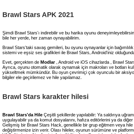
Brawl Stars APK 2021
Şimdi Brawl Stars'ı indirebilir ve bu harika oyunu deneyimleyebil
bile her yerde, her zaman oynayabilirim.
Brawl Stars'taki savaş gemileri, bu oyunu oynayanlar için bağımlılık
sistemi ve eşsiz ses grafikleri ile Brawl Stars, Android'iniz olduğunda 
Evet, gerçekten de
Modlar
, Android ve iOS cihazlarda , Brawl Star
Ayrıca, oyunu otomatik olarak oynamak için makroları ve botları kul
yükseltmek mümkündür. Bu oyun çevrimiçi çok oyunculu bir aksiyon o
bilgiler ele geçirilemez ve hile yapılamaz.
Brawl Stars karakter hilesi
Brawl Stars'da Hile
Çeşitli şekillerde yapılabilir: Ya saldırıya u
uygulayabilir ya da komut dosyalarını, hafıza editörlerini ya da diğe
Gelişmiş bir Brawl Stars Hack, genellikle bir grup eğitmen veya hil
değiştirmenize izin verir. Olası hileler, oyunun sürümüne ve platform