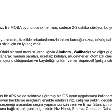
irsiniz. Bir MOBA oyunu olarak her maç sadece 2-3 dakika sürüyor, b
 yaratacak, özellikle arkadaşlarınızla takım kurduğunuzda, dövüş daha
sizin için en iyi seçimdir.
s'daki bir mod menüsü aracılığıyla
Aimbots
,
Wallhacks
ve diğer güçl
lanarak madeni paraları, ücretsiz kutuları, mücevherleri otomatik ol
yunu olduğundan ve kaydettiğiniz tüm veriler Supercell (geliştirici
ğramış bir APK ya da saldırıya uğramış bir iOS oyun uygulaması kullana
r oyun hackleme araçlarını enjekte edebilirsiniz. çalışma şeklini deği
e seçeneği arasından seçim yapmanıza izin verir ve Brawl Stars için b
una bağlı olarak şunları içerebilir: Hız Hilesi, Sınırsız Cephane, Dah