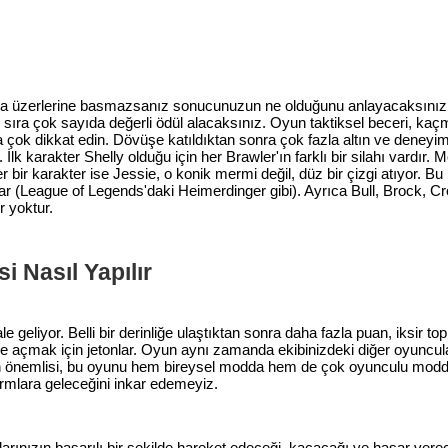
nda üzerlerine basmazsanız sonucunuzun ne olduğunu anlayacaksınız.
sıra çok sayıda değerli ödül alacaksınız. Oyun taktiksel beceri, kaç
ra çok dikkat edin. Dövüşe katıldıktan sonra çok fazla altın ve dene
 İlk karakter Shelly olduğu için her Brawler'ın farklı bir silahı vardır. M
bir karakter ise Jessie, o konik mermi değil, düz bir çizgi atıyor. Bu 
ar (League of Legends'daki Heimerdinger gibi). Ayrıca Bull, Brock, Cr
r yoktur.
i Nasıl Yapılır
 geliyor. Belli bir derinliğe ulaştıktan sonra daha fazla puan, iksir 
kilde açmak için jetonlar. Oyun aynı zamanda ekibinizdeki diğer oyuncu
ncak en önemlisi, bu oyunu hem bireysel modda hem de çok oyunculu mo
rmlara geleceğini inkar edemeyiz.
arınızın başarılı bir şekilde hareket edeceği, kaçacağı ve hasar vere