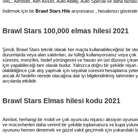
VAC, Aimbots, Aim Assist, Auto Ability, Auto Special ve daha fazlası
İndirmek için bir
Brawl Stars Hile
arıyorsanız , hesabınızı güvende 
Brawl Stars 100,000 elmas hilesi 2021
Şimdi, Brawl Stars teknik olarak her maçta kullanabileceğiniz bir ot
durumlarda veya alan saldırıları, av tüfeği kullanıyorsanız veya ç
süresini, menzilini, hedef yörüngesini ve hasarı en üst düzeye çıka
için yapabileceği tam olarak budur. Yalnızca doğru bir şekilde nişan
olabildiğince çok atış yapmak için seyahat süresini hesaplama yeten
ancak AI hedefin nerede olacağına dair iyi bilgilendirilmiş tahminler
avcılarda etkilidir.
Brawl Stars Elmas hilesi kodu 2021
Aimbot, herhangi bir mobil ve çok oyunculu nişancı aksiyon oyununda in
ve mücevherleri daha verimli bir şekilde toplamanıza ve kupa yolun
oyununu hemen denemek ve güzel vakit geçirmek için yukarıdaki bağl