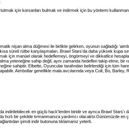
.
tutmak için korsanları bulmak ve indirmek için bu yöntemi kullanmanız
omatik nişan alma düğmesi ile birlikte gelirken, oyunun sağladığı 'ai
ok kısa süreli rütbe karşılaşmaları. Brawl Stars'da daha yüksek kupa
rmak için manüel olarak hedeflemeyi, öngörmeyi ve dikkatlice hesaplam
 alma yeteneğine sahip değil, aynı zamanda hedefleri takip etme, bir r
eğine sahiptir. Elbette, Oyuncular tarafından belirlendiği için tüm ha
 yapabilir. Aimbotlar genellikle mala avcılarında veya Colt, Bo, Barley
dirilebilecek en güçlü hack'lerden biridir ve ayrıca Brawl Stars'ı da i
da hızlı bir şekilde tırmanmanıza yardımcı olacaktır.Günümüzde en ç
antıdan şimdi indir butonuna tıklamanız yeterli.