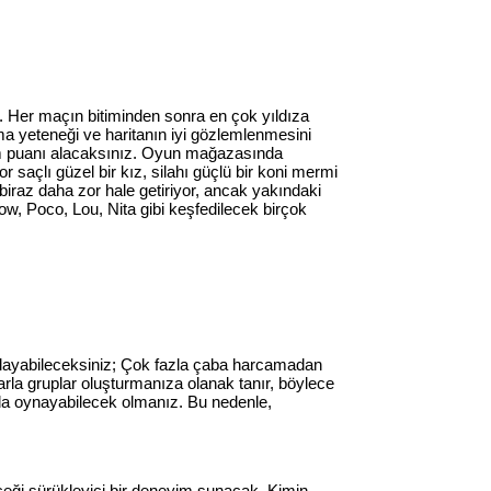
 Her maçın bitiminden sonra en çok yıldıza
ma yeteneği ve haritanın iyi gözlemlenmesini
yim puanı alacaksınız. Oyun mağazasında
or saçlı güzel bir kız, silahı güçlü bir koni mermi
biraz daha zor hale getiriyor, ancak yakındaki
ow, Poco, Lou, Nita gibi keşfedilecek birçok
toplayabileceksiniz; Çok fazla çaba harcamadan
larla gruplar oluşturmanıza olanak tanır, böylece
dda oynayabilecek olmanız. Bu nedenle,
ceği sürükleyici bir deneyim sunacak. Kimin