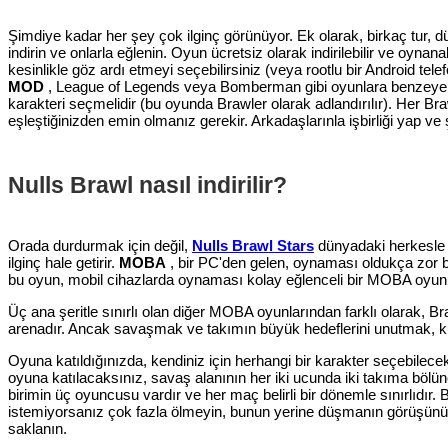
Şimdiye kadar her şey çok ilginç görünüyor. Ek olarak, birkaç tur, 
indirin ve onlarla eğlenin. Oyun ücretsiz olarak indirilebilir ve oyna
kesinlikle göz ardı etmeyi seçebilirsiniz (veya rootlu bir Android te
MOD
, League of Legends veya Bomberman gibi oyunlara benzeyen 
karakteri seçmelidir (bu oyunda Brawler olarak adlandırılır). Her Bra
eşleştiğinizden emin olmanız gerekir. Arkadaşlarınla ​​işbirliği yap ve
Nulls Brawl nasıl indirilir?
Orada durdurmak için değil,
Nulls Brawl Stars
dünyadaki herkesle s
ilginç hale getirir.
MOBA
, bir PC'den gelen, oynaması oldukça zor b
bu oyun, mobil cihazlarda oynaması kolay eğlenceli bir MOBA oyunu
Üç ana şeritle sınırlı olan diğer MOBA oyunlarından farklı olarak, 
arenadır. Ancak savaşmak ve takımın büyük hedeflerini unutmak, ku
Oyuna katıldığınızda, kendiniz için herhangi bir karakter seçebilec
oyuna katılacaksınız, savaş alanının her iki ucunda iki takıma bölü
birimin üç oyuncusu vardır ve her maç belirli bir dönemle sınırlıdı
istemiyorsanız çok fazla ölmeyin, bunun yerine düşmanın görüşünü 
saklanın.