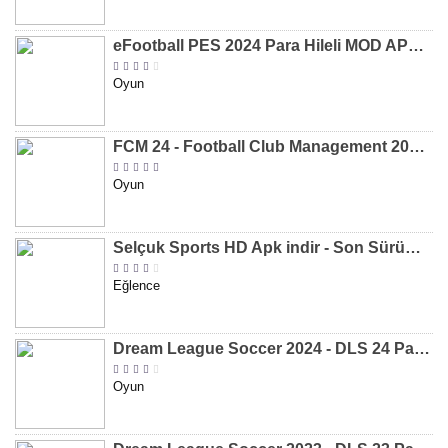
eFootball PES 2024 Para Hileli MOD APK indir [v8.2.0]
Oyun
FCM 24 - Football Club Management 2024 Para Hileli MOD APK indir [v1.0.4]
Oyun
Selçuk Sports HD Apk indir - Son Sürüm 2024 [2.0.1.9]
Eğlence
Dream League Soccer 2024 - DLS 24 Para Hileli MOD APK indir [v11.050]
Oyun