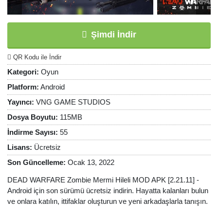
Şimdi İndir
QR Kodu ile İndir
Kategori:
Oyun
Platform:
Android
Yayıncı:
VNG GAME STUDIOS
Dosya Boyutu:
115MB
İndirme Sayısı:
55
Lisans:
Ücretsiz
Son Güncelleme:
Ocak 13, 2022
DEAD WARFARE Zombie Mermi Hileli MOD APK [2.21.11] -
Android için son sürümü ücretsiz indirin. Hayatta kalanları bulun
ve onlara katılın, ittifaklar oluşturun ve yeni arkadaşlarla tanışın.