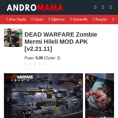
Ana Sayfa
Oyun
Eğlence
Güvenlik
Araçlar
M
DEAD WARFARE Zombie
Mermi Hileli MOD APK
[v2.21.11]
Puan:
5.00
(Oylar: 2)