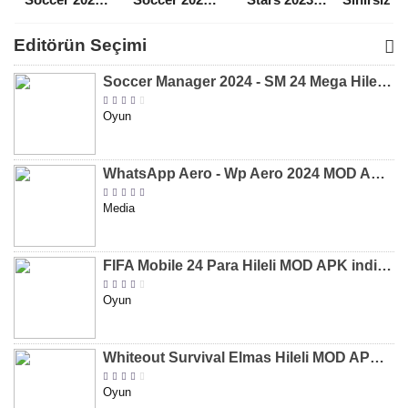
Para Hileli
Para Hileli
Mega Hileli
Hileli 
MOD APK
MOD APK
MOD APK
APK
Editörün Seçimi
[v8.31]
[v9.12]
[v47.227]
[v2.589.5
Soccer Manager 2024 - SM 24 Mega Hileli MOD APK indir [v3.0.0]
Oyun
WhatsApp Aero - Wp Aero 2024 MOD APK indir [v10.0.2]
Media
FIFA Mobile 24 Para Hileli MOD APK indir [v20.1.02]
Oyun
Whiteout Survival Elmas Hileli MOD APK indir [v1.13.1]
Oyun