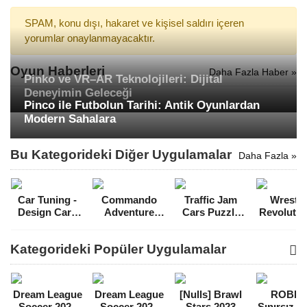
SPAM, konu dışı, hakaret ve kişisel saldırı içeren
yorumlar onaylanmayacaktır.
Oyun Haberleri
Daha Fazla Haber »
Pinko ve VR–AR Teknolojileri: Dijital
Deneyimin Geleceği
Pinco ile Futbolun Tarihi: Antik Oyunlardan
Modern Sahalara
Bu Kategorideki Diğer Uygulamalar
Daha Fazla »
Car Tuning -
Commando
Traffic Jam
Wrestli
Design Cars
Adventure
Cars Puzzle
Revolutio
Hileli MOD
Assassin Mega
Para Hileli
Mega Hil
APK [v1.1]
Hileli MOD
MOD APK
MOD A
Kategorideki Popüler Uygulamalar
APK [v1.76]
[v1.5.6]
[v1.720.
Dream League
Dream League
[Nulls] Brawl
ROBL
Soccer 2021
Soccer 2022
Stars 2023
Sınırsız 