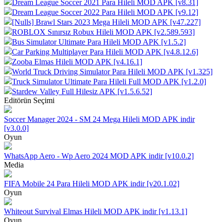
Dream League Soccer 2021 Para Hileli MOD APK [v8.31]
Dream League Soccer 2022 Para Hileli MOD APK [v9.12]
[Nulls] Brawl Stars 2023 Mega Hileli MOD APK [v47.227]
ROBLOX Sınırsız Robux Hileli MOD APK [v2.589.593]
Bus Simulator Ultimate Para Hileli MOD APK [v1.5.2]
Car Parking Multiplayer Para Hileli MOD APK [v4.8.12.6]
Zooba Elmas Hileli MOD APK [v4.16.1]
World Truck Driving Simulator Para Hileli MOD APK [v1.325]
Truck Simulator Ultimate Para Hileli Full MOD APK [v1.2.0]
Stardew Valley Full Hilesiz APK [v1.5.6.52]
Editörün Seçimi
Soccer Manager 2024 - SM 24 Mega Hileli MOD APK indir
[v3.0.0]
Oyun
WhatsApp Aero - Wp Aero 2024 MOD APK indir [v10.0.2]
Media
FIFA Mobile 24 Para Hileli MOD APK indir [v20.1.02]
Oyun
Whiteout Survival Elmas Hileli MOD APK indir [v1.13.1]
Oyun