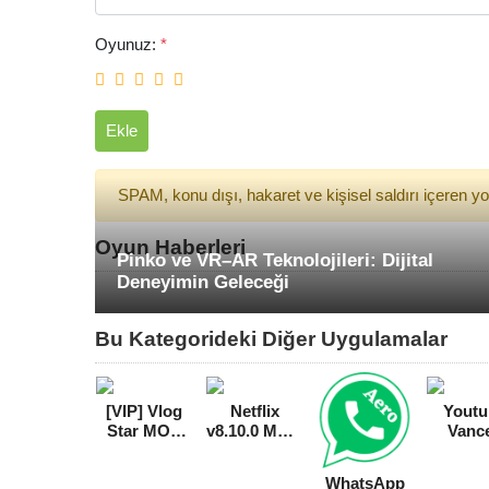
Oyunuz:
*
Ekle
SPAM, konu dışı, hakaret ve kişisel saldırı içeren 
Oyun Haberleri
Pinko ve VR–AR Teknolojileri: Dijital
Deneyimin Geleceği
Bu Kategorideki Diğer Uygulamalar
[VIP] Vlog
Netflix
Youtu
Star MOD
v8.10.0 MOD
Vanc
APK [v5.8.0]
APK
Reklam
Youtu
WhatsApp