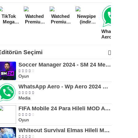
TikTok
Watched
Watched
Newpipe
You
Mega
Premium
Premium
(indir)
Van
Hileli
Reklamsız
v1.0.2
0.20.4
Rekl
WhatsApp
MOD
MOD
MOD
Youtube
You
Aero - Wp
APK
APK
APK
Reklamsız
A
Aero 2024
[v22.7.2]
[v1.0.8]
Premium
16.2
MOD
MOD
[v1.
Editörün Seçimi
APK indir
APK
[v10.0.2]
Soccer Manager 2024 - SM 24 Mega Hileli MOD APK indir [v3.0.0]
Oyun
WhatsApp Aero - Wp Aero 2024 MOD APK indir [v10.0.2]
Media
FIFA Mobile 24 Para Hileli MOD APK indir [v20.1.02]
Oyun
Whiteout Survival Elmas Hileli MOD APK indir [v1.13.1]