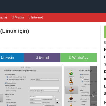
açlar
Media
Internet
(Linux için)
K
P
Linkedin
E-mail
WhatsApp
Y
D
İ
L
S