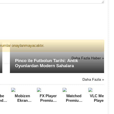
yorumlar onaylanmayacaktır.
Daha Fazla Haber »
Pinco ile Futbolun Tarihi: Antik
Oyunlardan Modern Sahalara
Daha Fazla »
be
Mobizen
FX Player
Watched
VLC Media
ed
Ekran
Premium
Premium
Player
sız
Kaydedici
Hileli MOD
v1.0.2 MOD
Android
be
Premium
APK [v3.5.1]
APK
[v3.4.3]