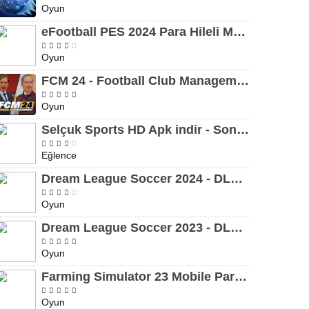
Oyun
eFootball PES 2024 Para Hileli MOD APK indir [v8.2.0]
Oyun
FCM 24 - Football Club Management 2024 Para Hileli MOD APK indir [v1.0.4]
Oyun
Selçuk Sports HD Apk indir - Son Sürüm 2024 [2.0.1.9]
Eğlence
Dream League Soccer 2024 - DLS 24 Para Hileli MOD APK indir [v11.050]
Oyun
Dream League Soccer 2023 - DLS 23 Para Hileli MOD APK [v11.020]
Oyun
Farming Simulator 23 Mobile Para Hileli MOD APK indir [v0.0.0.8]
Oyun