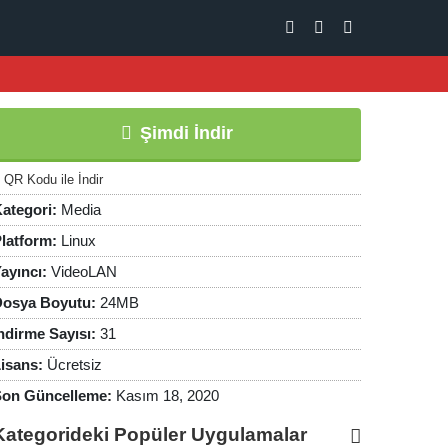
Şimdi İndir
QR Kodu ile İndir
ategori:
Media
latform:
Linux
ayıncı:
VideoLAN
osya Boyutu:
24MB
ndirme Sayısı:
31
isans:
Ücretsiz
on Güncelleme:
Kasım 18, 2020
Kategorideki Popüler Uygulamalar