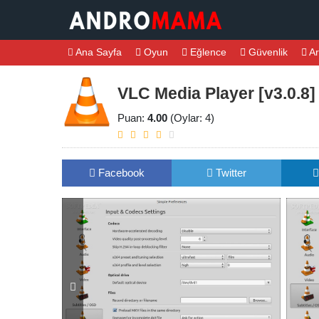
Ana Sayfa
Oyun
Eğlence
Güvenlik
Ar
VLC Media Player [v3.0.8] 
Puan:
4.00
(Oylar: 4)
Facebook
Twitter