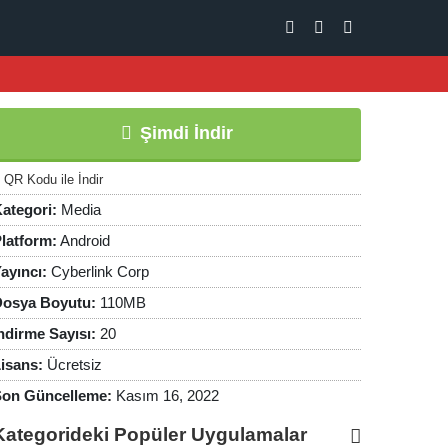
Şimdi İndir
QR Kodu ile İndir
ategori:
Media
latform:
Android
ayıncı:
Cyberlink Corp
osya Boyutu:
110MB
ndirme Sayısı:
20
isans:
Ücretsiz
on Güncelleme:
Kasım 16, 2022
Kategorideki Popüler Uygulamalar