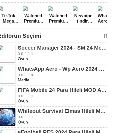
TikTok
Watched
Watched
Newpipe
WhatsApp
You
Mega
Premium
Premium
(indir)
Aero - Wp
Van
Hileli
Reklamsız
v1.0.2
0.20.4
Aero 2024
Rekl
MOD
MOD
MOD
Youtube
MOD
You
Editörün Seçimi
APK
APK
APK
Reklamsız
APK indir
A
[v22.7.2]
[v1.0.8]
Premium
[v10.0.2]
16.2
Soccer Manager 2024 - SM 24 Mega Hileli MOD APK indir [v3.0.0]
MOD
[v1.
APK
Oyun
WhatsApp Aero - Wp Aero 2024 MOD APK indir [v10.0.2]
Media
FIFA Mobile 24 Para Hileli MOD APK indir [v20.1.02]
Oyun
Whiteout Survival Elmas Hileli MOD APK indir [v1.13.1]
Oyun
eFootball PES 2024 Para Hileli MOD APK indir [v8.2.0]