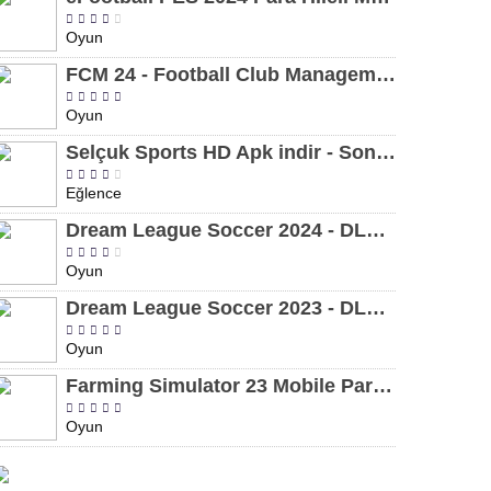
Oyun
FCM 24 - Football Club Management 2024 Para Hileli MOD APK indir [v1.0.4]
Oyun
Selçuk Sports HD Apk indir - Son Sürüm 2024 [2.0.1.9]
Eğlence
Dream League Soccer 2024 - DLS 24 Para Hileli MOD APK indir [v11.050]
Oyun
Dream League Soccer 2023 - DLS 23 Para Hileli MOD APK [v11.020]
Oyun
Farming Simulator 23 Mobile Para Hileli MOD APK indir [v0.0.0.8]
Oyun