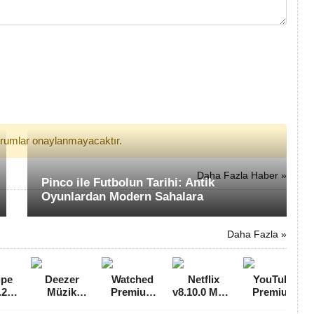
yorumlar onaylanmayacaktır.
Daha Fazla Haber »
Pinco ile Futbolun Tarihi: Antik
Oyunlardan Modern Sahalara
Daha Fazla »
ipe
Deezer
Watched
Netflix
YouTube
.20.4
Müzik
Premium
v8.10.0 MOD
Premium
be
Premium
v1.0.2 MOD
APK
MOD APK