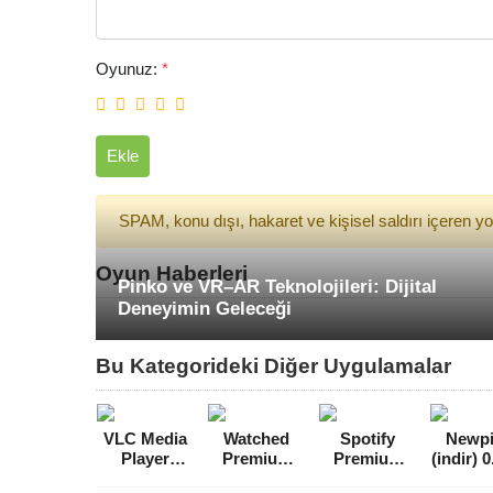
Oyunuz:
*
Ekle
SPAM, konu dışı, hakaret ve kişisel saldırı içeren 
Oyun Haberleri
Pinko ve VR–AR Teknolojileri: Dijital
Deneyimin Geleceği
Bu Kategorideki Diğer Uygulamalar
VLC Media
Watched
Spotify
Newp
Player
Premium
Premium
(indir) 0
Android
Reklamsız
v8.5.81.991
Youtu