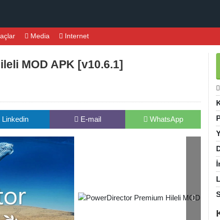
açlar
Media
Internet
leli MOD APK [v10.6.1]
K
P
Linkedin
E-mail
WhatsApp
Y
D
İ
L
S