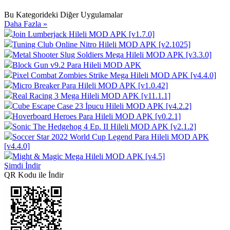
Bu Kategorideki Diğer Uygulamalar
Daha Fazla »
Join Lumberjack Hileli MOD APK [v1.7.0]
Tuning Club Online Nitro Hileli MOD APK [v2.1025]
Metal Shooter Slug Soldiers Mega Hileli MOD APK [v3.3.0]
Block Gun v9.2 Para Hileli MOD APK
Pixel Combat Zombies Strike Mega Hileli MOD APK [v4.4.0]
Micro Breaker Para Hileli MOD APK [v1.0.42]
Real Racing 3 Mega Hileli MOD APK [v11.1.1]
Cube Escape Case 23 İpucu Hileli MOD APK [v4.2.2]
Hoverboard Heroes Para Hileli MOD APK [v0.2.1]
Sonic The Hedgehog 4 Ep. II Hileli MOD APK [v2.1.2]
Soccer Star 2022 World Cup Legend Para Hileli MOD APK
[v4.4.0]
Might & Magic Mega Hileli MOD APK [v4.5]
Şimdi İndir
QR Kodu ile İndir