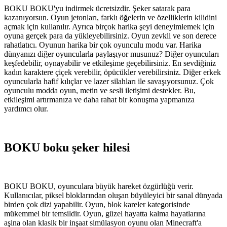
BOKU BOKU'yu indirmek ücretsizdir. Şeker satarak para
kazanıyorsun. Oyun jetonları, farklı öğelerin ve özelliklerin kilidini
açmak için kullanılır. Ayrıca birçok harika şeyi deneyimlemek için
oyuna gerçek para da yükleyebilirsiniz. Oyun zevkli ve son derece
rahatlatıcı. Oyunun harika bir çok oyunculu modu var. Harika
dünyanızı diğer oyuncularla paylaşıyor musunuz? Diğer oyuncuları
keşfedebilir, oynayabilir ve etkileşime geçebilirsiniz. En sevdiğiniz
kadın karaktere çiçek verebilir, öpücükler verebilirsiniz. Diğer erkek
oyuncularla hafif kılıçlar ve lazer silahları ile savaşıyorsunuz. Çok
oyunculu modda oyun, metin ve sesli iletişimi destekler. Bu,
etkileşimi artırmanıza ve daha rahat bir konuşma yapmanıza
yardımcı olur.
BOKU boku şeker hilesi
BOKU BOKU, oyunculara büyük hareket özgürlüğü verir.
Kullanıcılar, piksel bloklarından oluşan büyüleyici bir sanal dünyada
birden çok dizi yapabilir. Oyun, blok kareler kategorisinde
mükemmel bir temsildir. Oyun, güzel hayatta kalma hayatlarına
aşina olan klasik bir inşaat simülasyon oyunu olan Minecraft'a