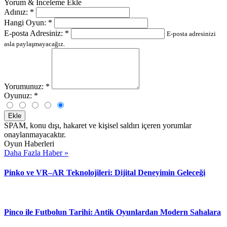
Yorum & İnceleme Ekle
Adınız:
*
Hangi Oyun:
*
E-posta Adresiniz:
*
E-posta adresinizi
asla paylaşmayacağız.
Yorumunuz:
*
Oyunuz:
*
Ekle
SPAM, konu dışı, hakaret ve kişisel saldırı içeren yorumlar
onaylanmayacaktır.
Oyun Haberleri
Daha Fazla Haber »
Pinko ve VR–AR Teknolojileri: Dijital Deneyimin Geleceği
Pinco ile Futbolun Tarihi: Antik Oyunlardan Modern Sahalara