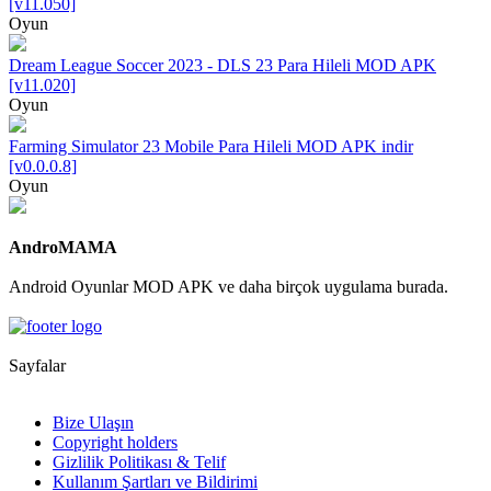
[v11.050]
Oyun
Dream League Soccer 2023 - DLS 23 Para Hileli MOD APK
[v11.020]
Oyun
Farming Simulator 23 Mobile Para Hileli MOD APK indir
[v0.0.0.8]
Oyun
AndroMAMA
Android Oyunlar MOD APK ve daha birçok uygulama burada.
Sayfalar
Bize Ulaşın
Copyright holders
Gizlilik Politikası & Telif
Kullanım Şartları ve Bildirimi