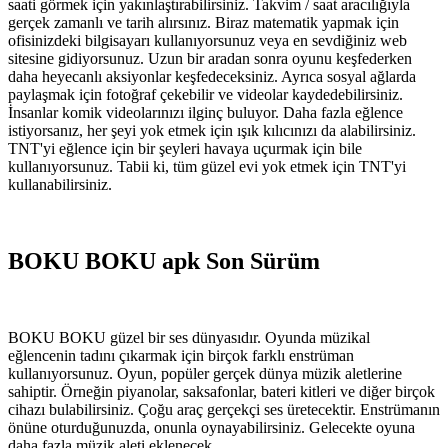
saati görmek için yakınlaştırabilirsiniz. Takvim / saat aracılığıyla
gerçek zamanlı ve tarih alırsınız. Biraz matematik yapmak için
ofisinizdeki bilgisayarı kullanıyorsunuz veya en sevdiğiniz web
sitesine gidiyorsunuz. Uzun bir aradan sonra oyunu keşfederken
daha heyecanlı aksiyonlar keşfedeceksiniz. Ayrıca sosyal ağlarda
paylaşmak için fotoğraf çekebilir ve videolar kaydedebilirsiniz.
İnsanlar komik videolarınızı ilginç buluyor. Daha fazla eğlence
istiyorsanız, her şeyi yok etmek için ışık kılıcınızı da alabilirsiniz.
TNT'yi eğlence için bir şeyleri havaya uçurmak için bile
kullanıyorsunuz. Tabii ki, tüm güzel evi yok etmek için TNT'yi
kullanabilirsiniz.
BOKU BOKU apk Son Sürüm
BOKU BOKU güzel bir ses dünyasıdır. Oyunda müzikal
eğlencenin tadını çıkarmak için birçok farklı enstrüman
kullanıyorsunuz. Oyun, popüler gerçek dünya müzik aletlerine
sahiptir. Örneğin piyanolar, saksafonlar, bateri kitleri ve diğer birçok
cihazı bulabilirsiniz. Çoğu araç gerçekçi ses üretecektir. Enstrümanın
önüne oturduğunuzda, onunla oynayabilirsiniz. Gelecekte oyuna
daha fazla müzik aleti eklenecek.