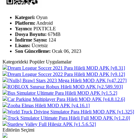
Kategori:
Oyun
Platform:
Android
Yayıncı:
PIXTICLE
Dosya Boyutu:
67MB
İndirme Sayısı:
124
Lisans:
Ücretsiz
Son Güncelleme:
Ocak 06, 2023
Kategorideki Popüler Uygulamalar
Dream League Soccer 2021 Para Hileli MOD APK [v8.31]
Dream League Soccer 2022 Para Hileli MOD APK [v9.12]
[Nulls] Brawl Stars 2023 Mega Hileli MOD APK [v47.227]
ROBLOX Sınırsız Robux Hileli MOD APK [v2.589.593]
Bus Simulator Ultimate Para Hileli MOD APK [v1.5.2]
Car Parking Multiplayer Para Hileli MOD APK [v4.8.12.6]
Zooba Elmas Hileli MOD APK [v4.16.1]
World Truck Driving Simulator Para Hileli MOD APK [v1.325]
Truck Simulator Ultimate Para Hileli Full MOD APK [v1.2.0]
Stardew Valley Full Hilesiz APK [v1.5.6.52]
Editörün Seçimi