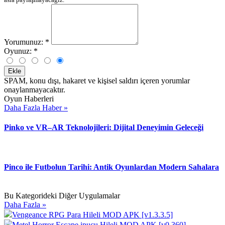
Yorumunuz:
*
Oyunuz:
*
Ekle
SPAM, konu dışı, hakaret ve kişisel saldırı içeren yorumlar
onaylanmayacaktır.
Oyun Haberleri
Daha Fazla Haber »
Pinko ve VR–AR Teknolojileri: Dijital Deneyimin Geleceği
Pinco ile Futbolun Tarihi: Antik Oyunlardan Modern Sahalara
Bu Kategorideki Diğer Uygulamalar
Daha Fazla »
Vengeance RPG Para Hileli MOD APK [v1.3.3.5]
Metel Horror Escape ipucu Hileli MOD APK [v0.360]