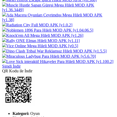
Muscle Hustle Sapan Güreşi Mega Hileli MOD APK
[v1.36.3449]
Ada Macera Oyunları Çevrimdışı Mega Hileli MOD APK
[v1.38]
Radiation City Full MOD APK [v1.0.2]
Noblemen 1896 Para Hileli MOD APK [v1.04.06.5]
Knock'em All Mega Hileli MOD APK [v1.26]
Rally ONE Elmas Hileli MOD APK [v1.11]
Vice Online Mega Hileli MOD APK [v0.5]
Dino Clash Tribal War Reklamsız Hileli MOD APK [v1.5.5]
Miraculous Ladybug Para Hileli MOD APK [v5.6.70]
Love Sick interaktif Hikayeler Para Hileli MOD APK [v1.100.2]
Şimdi İndir
QR Kodu ile İndir
Kategori:
Oyun