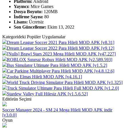
Platform:
Android
Yayıncı:
Mice Games
Dosya Boyutu:
120MB
İndirme Sayısı:
80
Lisans:
Ücretsiz
Son Güncelleme:
Ekim 13, 2022
Kategorideki Popüler Uygulamalar
Dream League Soccer 2021 Para Hileli MOD APK [v8.31]
Dream League Soccer 2022 Para Hileli MOD APK [v9.12]
[Nulls] Brawl Stars 2023 Mega Hileli MOD APK [v47.227]
ROBLOX Sınırsız Robux Hileli MOD APK [v2.589.593]
Bus Simulator Ultimate Para Hileli MOD APK [v1.5.2]
Car Parking Multiplayer Para Hileli MOD APK [v4.8.12.6]
Zooba Elmas Hileli MOD APK [v4.16.1]
World Truck Driving Simulator Para Hileli MOD APK [v1.325]
Truck Simulator Ultimate Para Hileli Full MOD APK [v1.2.0]
Stardew Valley Full Hilesiz APK [v1.5.6.52]
Editörün Seçimi
Soccer Manager 2024 - SM 24 Mega Hileli MOD APK indir
[v3.0.0]
Oyun