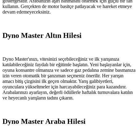
göstergesidir. Arabanızın aşırı ısınmasını önlemek için güçlü bir fan
kullanın. Gerçekten de motor basitçe patlayacak ve hareket etmeye
devam edemeyeceksiniz.
Dyno Master Altın Hilesi
Dyno Master'ınızı, vitesinizi seçebileceğiniz ve ilk yarışınıza
katılabileceğiniz faydalı bir eğitimle başlatın. Yeni başlayanlar için,
oyuna konsantre olmanıza ve sadece gaz pedalına zemine basmanıza
izin veren otomatik bir şanzıman seçmeniz önerilir. Her yarışın
amacı bitiş çizgisini ilk geçen olmaktır. Yarış galibiyetleri,
oyunculara yükseltmeler için harcayabileceğiniz para kazandırır.
Arabalarınızı ayarlayın, değerli ödüllerle haftalık turnuvalara katılın
ve heyecanlı yarışların tadını çıkarın.
Dyno Master Araba Hilesi