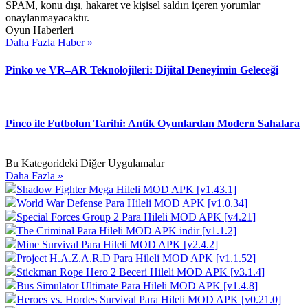
SPAM, konu dışı, hakaret ve kişisel saldırı içeren yorumlar
onaylanmayacaktır.
Oyun Haberleri
Daha Fazla Haber »
Pinko ve VR–AR Teknolojileri: Dijital Deneyimin Geleceği
Pinco ile Futbolun Tarihi: Antik Oyunlardan Modern Sahalara
Bu Kategorideki Diğer Uygulamalar
Daha Fazla »
Shadow Fighter Mega Hileli MOD APK [v1.43.1]
World War Defense Para Hileli MOD APK [v1.0.34]
Special Forces Group 2 Para Hileli MOD APK [v4.21]
The Criminal Para Hileli MOD APK indir [v1.1.2]
Mine Survival Para Hileli MOD APK [v2.4.2]
Project H.A.Z.A.R.D Para Hileli MOD APK [v1.1.52]
Stickman Rope Hero 2 Beceri Hileli MOD APK [v3.1.4]
Bus Simulator Ultimate Para Hileli MOD APK [v1.4.8]
Heroes vs. Hordes Survival Para Hileli MOD APK [v0.21.0]