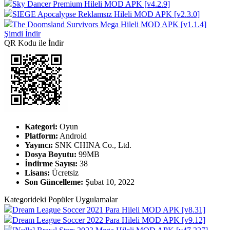
Sky Dancer Premium Hileli MOD APK [v4.2.9]
SIEGE Apocalypse Reklamsız Hileli MOD APK [v2.3.0]
The Doomsland Survivors Mega Hileli MOD APK [v1.1.4]
Şimdi İndir
QR Kodu ile İndir
Kategori:
Oyun
Platform:
Android
Yayıncı:
SNK CHINA Co., Ltd.
Dosya Boyutu:
99MB
İndirme Sayısı:
38
Lisans:
Ücretsiz
Son Güncelleme:
Şubat 10, 2022
Kategorideki Popüler Uygulamalar
Dream League Soccer 2021 Para Hileli MOD APK [v8.31]
Dream League Soccer 2022 Para Hileli MOD APK [v9.12]