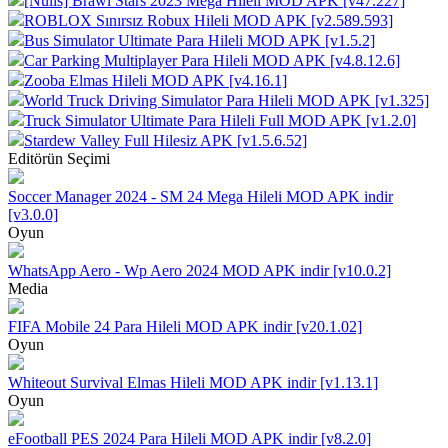
[Nulls] Brawl Stars 2023 Mega Hileli MOD APK [v47.227]
ROBLOX Sınırsız Robux Hileli MOD APK [v2.589.593]
Bus Simulator Ultimate Para Hileli MOD APK [v1.5.2]
Car Parking Multiplayer Para Hileli MOD APK [v4.8.12.6]
Zooba Elmas Hileli MOD APK [v4.16.1]
World Truck Driving Simulator Para Hileli MOD APK [v1.325]
Truck Simulator Ultimate Para Hileli Full MOD APK [v1.2.0]
Stardew Valley Full Hilesiz APK [v1.5.6.52]
Editörün Seçimi
Soccer Manager 2024 - SM 24 Mega Hileli MOD APK indir
[v3.0.0]
Oyun
WhatsApp Aero - Wp Aero 2024 MOD APK indir [v10.0.2]
Media
FIFA Mobile 24 Para Hileli MOD APK indir [v20.1.02]
Oyun
Whiteout Survival Elmas Hileli MOD APK indir [v1.13.1]
Oyun
eFootball PES 2024 Para Hileli MOD APK indir [v8.2.0]