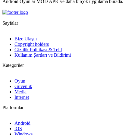
Android Oyunlar MOD APK ve daha birçok uygulama burada.
Sayfalar
Bize Ulaşın
Copyright holders
Gizlilik Politikası & Telif
Kullanım Şartları ve Bildirimi
Kategoriler
Oyun
Güvenlik
Media
Internet
Platformlar
Android
iOS
Windows