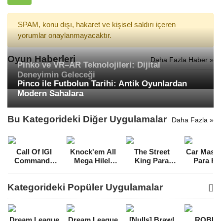
SPAM, konu dışı, hakaret ve kişisel saldırı içeren
yorumlar onaylanmayacaktır.
Oyun Haberleri
Daha Fazla Haber »
Pinko ve VR–AR Teknolojileri: Dijital
Deneyimin Geleceği
Pinco ile Futbolun Tarihi: Antik Oyunlardan
Modern Sahalara
Bu Kategorideki Diğer Uygulamalar
Daha Fazla »
Call Of IGI
Knock'em All
The Street
Car Maste
Commando
Mega Hileli
King Para
Para Hil
Mega Hileli
MOD APK
Hileli MOD
MOD A
MOD APK
[v1.26]
APK [v2.8]
[v1.1.1
Kategorideki Popüler Uygulamalar
[v4.0.18]
Dream League
Dream League
[Nulls] Brawl
ROBL