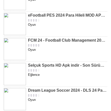
eFootball PES 2024 Para Hileli MOD APK indir [v8.2.0]
Oyun
FCM 24 - Football Club Management 2024 Para Hileli MOD APK indir [v1.0.4]
Oyun
Selçuk Sports HD Apk indir - Son Sürüm 2024 [2.0.1.9]
Eğlence
Dream League Soccer 2024 - DLS 24 Para Hileli MOD APK indir [v11.050]
Oyun