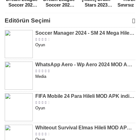
Soccer 2021
Soccer 2022
Stars 2023
Sınırsız 
Para Hileli
Para Hileli
Mega Hileli
Hileli 
MOD APK
MOD APK
MOD APK
APK
Editörün Seçimi
[v8.31]
[v9.12]
[v47.227]
[v2.589.5
Soccer Manager 2024 - SM 24 Mega Hileli MOD APK indir [v3.0.0]
Oyun
WhatsApp Aero - Wp Aero 2024 MOD APK indir [v10.0.2]
Media
FIFA Mobile 24 Para Hileli MOD APK indir [v20.1.02]
Oyun
Whiteout Survival Elmas Hileli MOD APK indir [v1.13.1]
Oyun