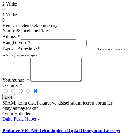
2 Yıldız
0
1 Yıldız
0
Henüz inceleme eklenmemiş.
Yorum & İnceleme Ekle
Adınız:
*
Hangi Oyun:
*
E-posta Adresiniz:
*
E-posta adresinizi
asla paylaşmayacağız.
Yorumunuz:
*
Oyunuz:
*
Ekle
SPAM, konu dışı, hakaret ve kişisel saldırı içeren yorumlar
onaylanmayacaktır.
Oyun Haberleri
Daha Fazla Haber »
Pinko ve VR–AR Teknolojileri: Dijital Deneyimin Geleceği