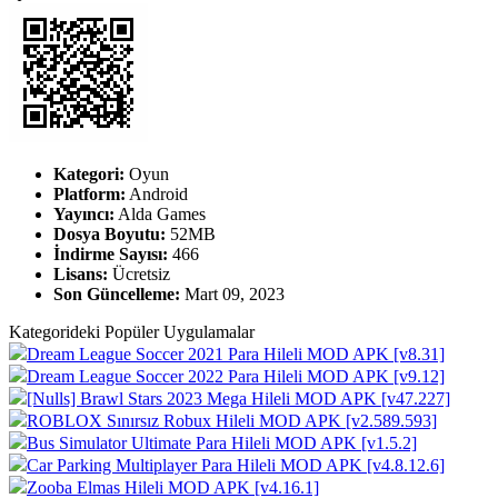
Kategori:
Oyun
Platform:
Android
Yayıncı:
Alda Games
Dosya Boyutu:
52MB
İndirme Sayısı:
466
Lisans:
Ücretsiz
Son Güncelleme:
Mart 09, 2023
Kategorideki Popüler Uygulamalar
Dream League Soccer 2021 Para Hileli MOD APK [v8.31]
Dream League Soccer 2022 Para Hileli MOD APK [v9.12]
[Nulls] Brawl Stars 2023 Mega Hileli MOD APK [v47.227]
ROBLOX Sınırsız Robux Hileli MOD APK [v2.589.593]
Bus Simulator Ultimate Para Hileli MOD APK [v1.5.2]
Car Parking Multiplayer Para Hileli MOD APK [v4.8.12.6]
Zooba Elmas Hileli MOD APK [v4.16.1]