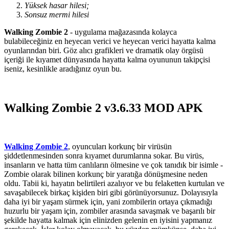
Yüksek hasar hilesi;
Sonsuz mermi hilesi
Walking Zombie 2
- uygulama mağazasında kolayca
bulabileceğiniz en heyecan verici ve heyecan verici hayatta kalma
oyunlarından biri. Göz alıcı grafikleri ve dramatik olay örgüsü
içeriği ile kıyamet dünyasında hayatta kalma oyununun takipçisi
iseniz, kesinlikle aradığınız oyun bu.
Walking Zombie 2 v3.6.33 MOD APK
Walking Zombie 2
, oyuncuları korkunç bir virüsün
şiddetlenmesinden sonra kıyamet durumlarına sokar. Bu virüs,
insanların ve hatta tüm canlıların ölmesine ve çok tanıdık bir isimle -
Zombie olarak bilinen korkunç bir yaratığa dönüşmesine neden
oldu. Tabii ki, hayatın belirtileri azalıyor ve bu felaketten kurtulan ve
savaşabilecek birkaç kişiden biri gibi görünüyorsunuz. Dolayısıyla
daha iyi bir yaşam sürmek için, yani zombilerin ortaya çıkmadığı
huzurlu bir yaşam için, zombiler arasında savaşmak ve başarılı bir
şekilde hayatta kalmak için elinizden gelenin en iyisini yapmanız