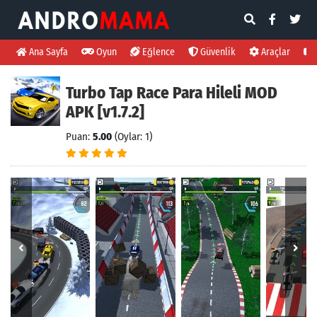
Ana Sayfa
Oyun
Eğlence
Güvenlik
Araçlar
Turbo Tap Race Para Hileli MOD
APK [v1.7.2]
Puan:
5.00
(Oylar: 1)