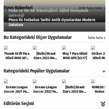
Oyun Haberleri
Daha Fazla Haber »
Pinko ve VR–AR Teknolojileri: Dijital Deneyimin
Geleceği
Pinco ile Futbolun Tarihi: Antik Oyunlardan Modern
Sahalara
Bu Kategorideki Diğer Uygulamalar
Daha Fazla »
Thumb Drift Para
[Nulls] Brawl
Moy 7 Para Hileli
Striker Zon
Hileli MOD APK
Stars 2023 Mega
MOD APK [v2.17]
Hileli MOD
[v1.6.7]
Hileli MOD APK
[v3.25.0.
[v47.227]
Kategorideki Popüler Uygulamalar
Dream League
Dream League
[Nulls] Brawl
ROBLOX Sın
Soccer 2021 Para
Soccer 2022 Para
Stars 2023 Mega
Robux Hil
Hileli MOD APK
Hileli MOD APK
Hileli MOD APK
MOD AP
[v8.31]
[v9.12]
[v47.227]
[v2.589.5
Editörün Seçimi