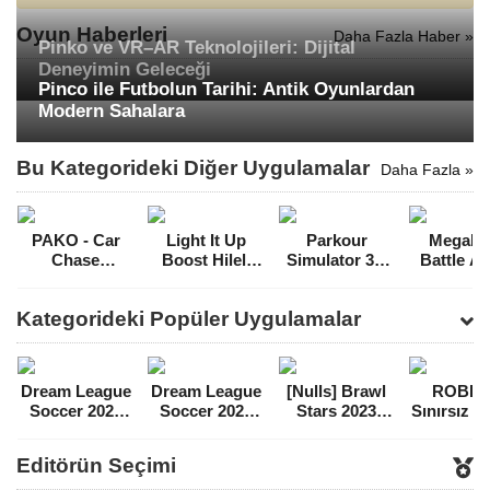
Oyun Haberleri
Daha Fazla Haber »
Pinko ve VR–AR Teknolojileri: Dijital
Deneyimin Geleceği
Pinco ile Futbolun Tarihi: Antik Oyunlardan
Modern Sahalara
Bu Kategorideki Diğer Uygulamalar
Daha Fazla »
PAKO - Car
Light It Up
Parkour
MegaBo
Chase
Boost Hileli
Simulator 3D
Battle A
Simulator Para
MOD APK
Mega Hileli
Mega Hil
Hileli MOD
[v1.8.8.7]
MOD APK
MOD A
Kategorideki Popüler Uygulamalar
APK [v1.0.8]
[v3.4.0]
Dream League
Dream League
[Nulls] Brawl
ROBL
Soccer 2021
Soccer 2022
Stars 2023
Sınırsız 
Para Hileli
Para Hileli
Mega Hileli
Hileli 
MOD APK
MOD APK
MOD APK
APK
Editörün Seçimi
[v8.31]
[v9.12]
[v47.227]
[v2.589.5