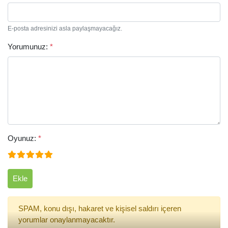
E-posta adresinizi asla paylaşmayacağız.
Yorumunuz:
*
Arama
Oyunuz:
*
Ekle
SPAM, konu dışı, hakaret ve kişisel saldırı içeren
yorumlar onaylanmayacaktır.