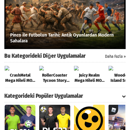
Pinco ile Futbolun Tarihi: Antik Oyunlardan Modern
Sahalara
Bu Kategorideki Diğer Uygulamalar
Daha Fazla »
CrashMetal
RollerCoaster
Juicy Realm
Woodcra
Mega Hileli MOD
Tycoon Story
Mega Hileli MOD
Island Sur
APK [v2.0]
Para Hileli MOD
APK [v3.1.5]
Mega Hilel
APK [v1.5.5682]
APK [v1.
Kategorideki Popüler Uygulamalar