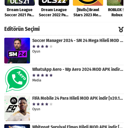
Dream League
Dream League
[Nulls] Brawl
ROBLOX Sın
Soccer 2021 Para
Soccer 2022 Para
Stars 2023 Mega
Robux Hil
Hileli MOD APK
Hileli MOD APK
Hileli MOD APK
MOD AP
[v8.31]
[v9.12]
[v47.227]
[v2.589.5
Editörün Seçimi
Soccer Manager 2024 - SM 24 Mega Hileli MOD APK indir [v3.0.0]
Oyun
WhatsApp Aero - Wp Aero 2024 MOD APK indir [v10.0.2]
Media
FIFA Mobile 24 Para Hileli MOD APK indir [v20.1.02]
Oyun
Whiteout Survival Elmas Hileli MOD APK indir [v1.13.1]