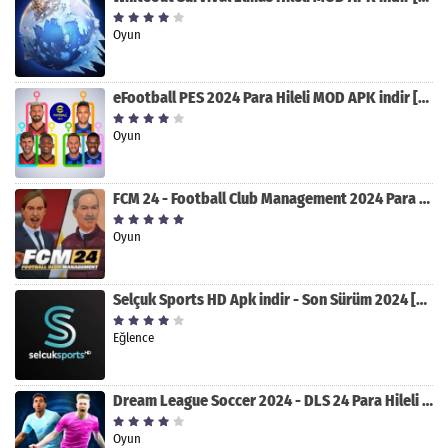
Oyun
eFootball PES 2024 Para Hileli MOD APK indir [v8.2.0]
Oyun
FCM 24 - Football Club Management 2024 Para Hileli MOD APK indir [v1.0.4]
Oyun
Selçuk Sports HD Apk indir - Son Sürüm 2024 [2.0.1.9]
Eğlence
Dream League Soccer 2024 - DLS 24 Para Hileli MOD APK indir [v11.050]
Oyun