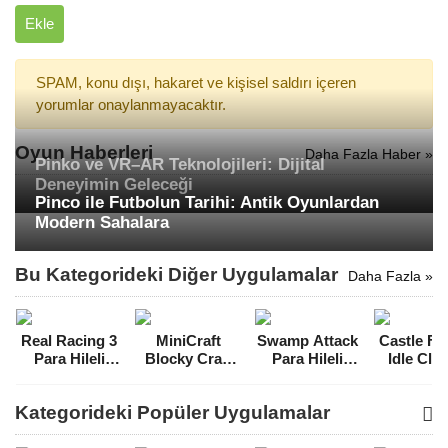
Ekle
SPAM, konu dışı, hakaret ve kişisel saldırı içeren
yorumlar onaylanmayacaktır.
Oyun Haberleri
Daha Fazla Haber »
Pinko ve VR–AR Teknolojileri: Dijital
Deneyimin Geleceği
Pinco ile Futbolun Tarihi: Antik Oyunlardan
Modern Sahalara
Bu Kategorideki Diğer Uygulamalar
Daha Fazla »
Real Racing 3
MiniCraft
Swamp Attack
Castle Fu
Para Hileli
Blocky Craft
Para Hileli
Idle Clic
MOD APK
2022 Para
MOD APK
Craft Hil
[v11.2.1]
Hileli MOD
[v4.1.3.284]
MOD A
Kategorideki Popüler Uygulamalar
APK [v3.1.8]
[v1.9.5