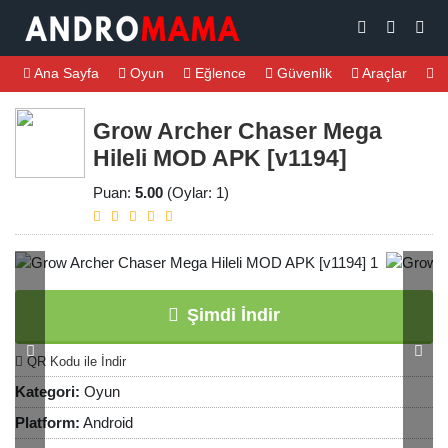
Ana Sayfa
Oyun
Eğlence
Güvenlik
Araçlar
M
Grow Archer Chaser Mega
Hileli MOD APK [v1194]
Puan:
5.00
(Oylar: 1)
Şimdi İndir
QR Kodu ile İndir
Kategori:
Oyun
Platform:
Android