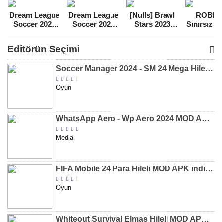
Dream League
Dream League
[Nulls] Brawl
ROBL
Soccer 2021
Soccer 2022
Stars 2023
Sınırsız 
Para Hileli
Para Hileli
Mega Hileli
Hileli 
MOD APK
MOD APK
MOD APK
APK
Editörün Seçimi
[v8.31]
[v9.12]
[v47.227]
[v2.589.5
Soccer Manager 2024 - SM 24 Mega Hileli MOD APK indir [v3.0.0]
Oyun
WhatsApp Aero - Wp Aero 2024 MOD APK indir [v10.0.2]
Media
FIFA Mobile 24 Para Hileli MOD APK indir [v20.1.02]
Oyun
Whiteout Survival Elmas Hileli MOD APK indir [v1.13.1]