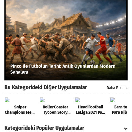
Pinco ile Futbolun Tarihi: Antik Oyunlardan Modern
Sahalara
Bu Kategorideki Diğer Uygulamalar
Daha Fazla »
Sniper
RollerCoaster
Head Football
Earn to D
Champions Mega
Tycoon Story
LaLiga 2021 Para
Para Hilel
Hileli MOD APK
Para Hileli MOD
Hileli MOD APK
APK [v1.4
[v1.7.1]
APK [v1.5.5682]
[v7.1.4]
Kategorideki Popüler Uygulamalar