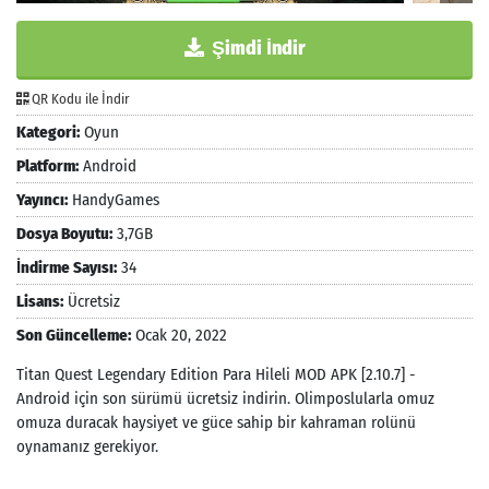
Şimdi İndir
QR Kodu ile İndir
Kategori:
Oyun
Platform:
Android
Yayıncı:
HandyGames
Dosya Boyutu:
3,7GB
İndirme Sayısı:
34
Lisans:
Ücretsiz
Son Güncelleme:
Ocak 20, 2022
Titan Quest Legendary Edition Para Hileli MOD APK [2.10.7] -
Android için son sürümü ücretsiz indirin. Olimposlularla omuz
omuza duracak haysiyet ve güce sahip bir kahraman rolünü
oynamanız gerekiyor.