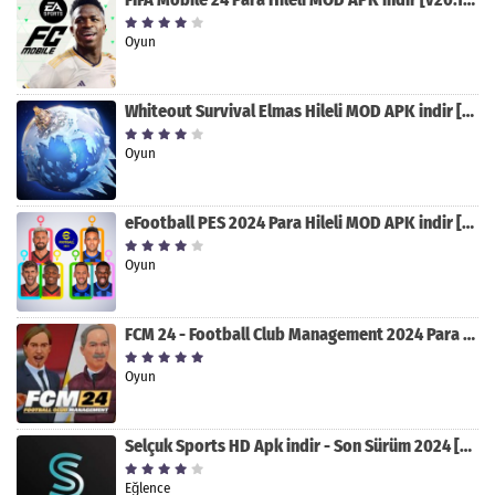
Oyun
Whiteout Survival Elmas Hileli MOD APK indir [v1.13.1]
Oyun
eFootball PES 2024 Para Hileli MOD APK indir [v8.2.0]
Oyun
FCM 24 - Football Club Management 2024 Para Hileli MOD APK indir [v1.0.4]
Oyun
Selçuk Sports HD Apk indir - Son Sürüm 2024 [2.0.1.9]
Eğlence