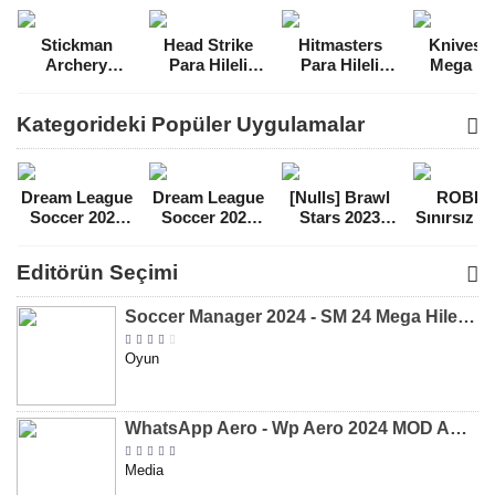
Stickman
Head Strike
Hitmasters
Knives 
Archery
Para Hileli
Para Hileli
Mega Hil
Master
MOD APK
MOD APK
MOD A
Yükseltme
[v0.7.26]
[v1.17.0]
[v1.268.47
Kategorideki Popüler Uygulamalar
Hileli MOD
APK [v1.0.18]
Dream League
Dream League
[Nulls] Brawl
ROBL
Soccer 2021
Soccer 2022
Stars 2023
Sınırsız 
Para Hileli
Para Hileli
Mega Hileli
Hileli 
MOD APK
MOD APK
MOD APK
APK
Editörün Seçimi
[v8.31]
[v9.12]
[v47.227]
[v2.589.5
Soccer Manager 2024 - SM 24 Mega Hileli MOD APK indir [v3.0.0]
Oyun
WhatsApp Aero - Wp Aero 2024 MOD APK indir [v10.0.2]
Media