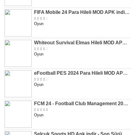
FIFA Mobile 24 Para Hileli MOD APK indir [v20.1.02]
Oyun
Whiteout Survival Elmas Hileli MOD APK indir [v1.13.1]
Oyun
eFootball PES 2024 Para Hileli MOD APK indir [v8.2.0]
Oyun
FCM 24 - Football Club Management 2024 Para Hileli MOD APK indir [v1.0.4]
Oyun
Selçuk Sports HD Apk indir - Son Sürüm 2024 [2.0.1.9]