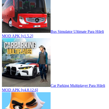
Bus Simulator Ultimate Para Hileli
MOD APK [v1.5.2]
Car Parking Multiplayer Para Hileli
MOD APK [v4.8.12.6]