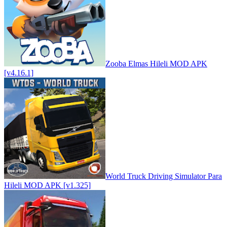
Zooba Elmas Hileli MOD APK
[v4.16.1]
World Truck Driving Simulator Para
Hileli MOD APK [v1.325]