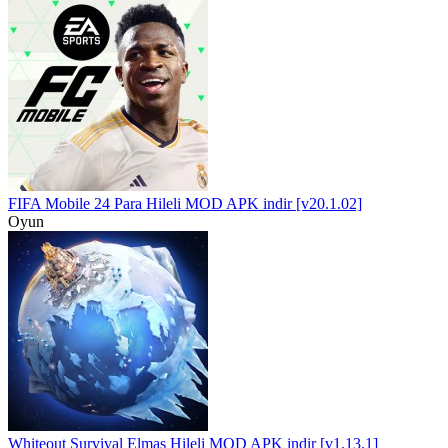
FIFA Mobile 24 Para Hileli MOD APK indir [v20.1.02]
Oyun
Whiteout Survival Elmas Hileli MOD APK indir [v1.13.1]