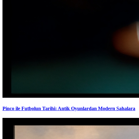
Pinco ile Futbolun Tarihi: Antik Oyunlardan Modern Sahalara