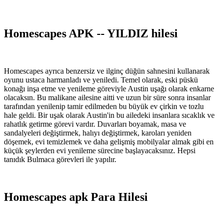
Homescapes APK -- YILDIZ hilesi
Homescapes ayrıca benzersiz ve ilginç düğün sahnesini kullanarak
oyunu ustaca harmanladı ve yeniledi. Temel olarak, eski püskü
konağı inşa etme ve yenileme göreviyle Austin uşağı olarak enkarne
olacaksın. Bu malikane ailesine aitti ve uzun bir süre sonra insanlar
tarafından yenilenip tamir edilmeden bu büyük ev çirkin ve tozlu
hale geldi. Bir uşak olarak Austin'in bu ailedeki insanlara sıcaklık ve
rahatlık getirme görevi vardır. Duvarları boyamak, masa ve
sandalyeleri değiştirmek, halıyı değiştirmek, karoları yeniden
döşemek, evi temizlemek ve daha gelişmiş mobilyalar almak gibi en
küçük şeylerden evi yenileme sürecine başlayacaksınız. Hepsi
tanıdık Bulmaca görevleri ile yapılır.
Homescapes apk Para Hilesi