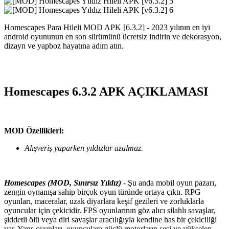
Homescapes Para Hileli MOD APK [6.3.2] - 2023 yılının en iyi
android oyununun en son sürümünü ücretsiz indirin ve dekorasyon,
dizayn ve yapboz hayatına adım atın.
Homescapes 6.3.2 APK AÇIKLAMASI
MOD Özellikleri:
Alışveriş yaparken yıldızlar azalmaz.
Homescapes (MOD, Sınırsız Yıldız)
-
Şu anda mobil oyun pazarı,
zengin oynanışa sahip birçok oyun türünde ortaya çıktı. RPG
oyunları, maceralar, uzak diyarlara keşif gezileri ve zorluklarla
oyuncular için çekicidir. FPS oyunlarının göz alıcı silahlı savaşlar,
şiddetli ölü veya diri savaşlar aracılığıyla kendine has bir çekiciliği
var. Yarış oyunları, oyunculara güçlü motorların sesi ve yükselen