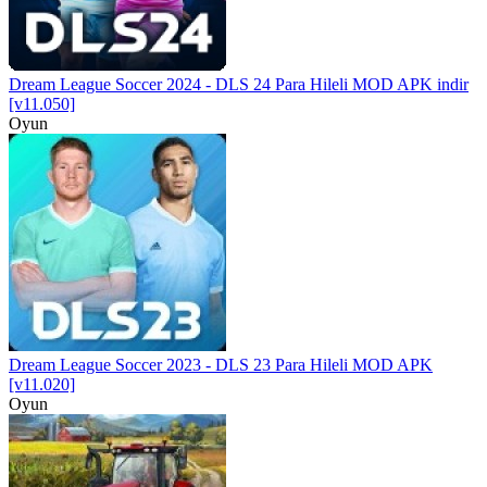
Dream League Soccer 2024 - DLS 24 Para Hileli MOD APK indir
[v11.050]
Oyun
Dream League Soccer 2023 - DLS 23 Para Hileli MOD APK
[v11.020]
Oyun