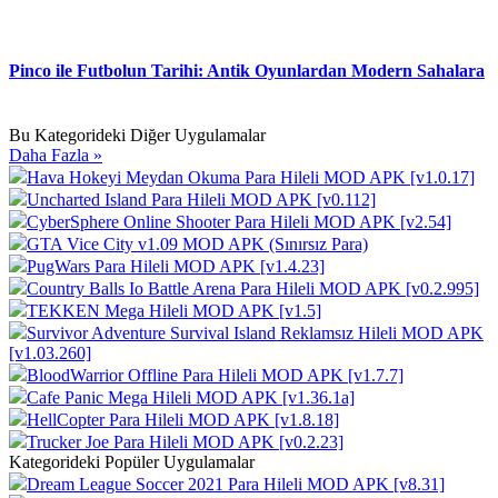
Pinco ile Futbolun Tarihi: Antik Oyunlardan Modern Sahalara
Bu Kategorideki Diğer Uygulamalar
Daha Fazla »
Hava Hokeyi Meydan Okuma Para Hileli MOD APK [v1.0.17]
Uncharted Island Para Hileli MOD APK [v0.112]
CyberSphere Online Shooter Para Hileli MOD APK [v2.54]
GTA Vice City v1.09 MOD APK (Sınırsız Para)
PugWars Para Hileli MOD APK [v1.4.23]
Country Balls Io Battle Arena Para Hileli MOD APK [v0.2.995]
TEKKEN Mega Hileli MOD APK [v1.5]
Survivor Adventure Survival Island Reklamsız Hileli MOD APK
[v1.03.260]
BloodWarrior Offline Para Hileli MOD APK [v1.7.7]
Cafe Panic Mega Hileli MOD APK [v1.36.1a]
HellCopter Para Hileli MOD APK [v1.8.18]
Trucker Joe Para Hileli MOD APK [v0.2.23]
Kategorideki Popüler Uygulamalar
Dream League Soccer 2021 Para Hileli MOD APK [v8.31]