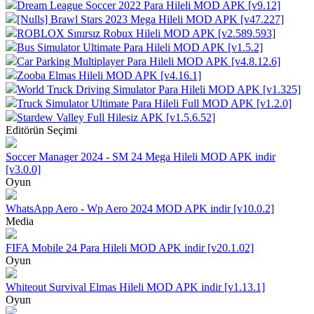
Dream League Soccer 2022 Para Hileli MOD APK [v9.12]
[Nulls] Brawl Stars 2023 Mega Hileli MOD APK [v47.227]
ROBLOX Sınırsız Robux Hileli MOD APK [v2.589.593]
Bus Simulator Ultimate Para Hileli MOD APK [v1.5.2]
Car Parking Multiplayer Para Hileli MOD APK [v4.8.12.6]
Zooba Elmas Hileli MOD APK [v4.16.1]
World Truck Driving Simulator Para Hileli MOD APK [v1.325]
Truck Simulator Ultimate Para Hileli Full MOD APK [v1.2.0]
Stardew Valley Full Hilesiz APK [v1.5.6.52]
Editörün Seçimi
Soccer Manager 2024 - SM 24 Mega Hileli MOD APK indir
[v3.0.0]
Oyun
WhatsApp Aero - Wp Aero 2024 MOD APK indir [v10.0.2]
Media
FIFA Mobile 24 Para Hileli MOD APK indir [v20.1.02]
Oyun
Whiteout Survival Elmas Hileli MOD APK indir [v1.13.1]
Oyun