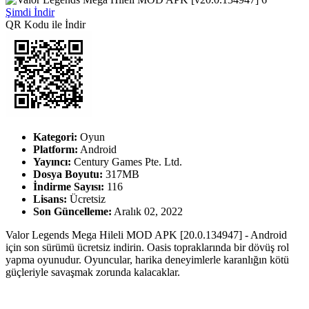
Şimdi İndir
QR Kodu ile İndir
Kategori:
Oyun
Platform:
Android
Yayıncı:
Century Games Pte. Ltd.
Dosya Boyutu:
317MB
İndirme Sayısı:
116
Lisans:
Ücretsiz
Son Güncelleme:
Aralık 02, 2022
Valor Legends Mega Hileli MOD APK [20.0.134947] - Android
için son sürümü ücretsiz indirin. Oasis topraklarında bir dövüş rol
yapma oyunudur. Oyuncular, harika deneyimlerle karanlığın kötü
güçleriyle savaşmak zorunda kalacaklar.