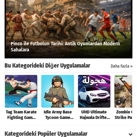
Pinco ile Futbolun Tarihi: Antik Oyunlardan Modern
Sahalara
Bu Kategorideki Diğer Uygulamalar
Daha Fazla »
Tag Team Karate
Idle Army Base
UHD Ultimate
Zombie Cri
Fighting Game
Tycoon Game
Hajwala Drifter
Strike Para 
Para Hileli MOD
Para Hileli MOD
Para Hileli MOD
MOD AP
APK [v2.8.5]
APK [v2.1.0]
APK [v0.3.14]
[v2.5.16
Kategorideki Popüler Uygulamalar