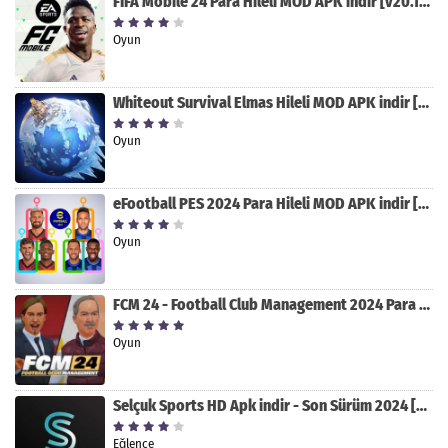
FIFA Mobile 24 Para Hileli MOD APK indir [v20.1.02]
Oyun
Whiteout Survival Elmas Hileli MOD APK indir [v1.13.1]
Oyun
eFootball PES 2024 Para Hileli MOD APK indir [v8.2.0]
Oyun
FCM 24 - Football Club Management 2024 Para Hileli MOD APK indir [v1.0.4]
Oyun
Selçuk Sports HD Apk indir - Son Sürüm 2024 [2.0.1.9]
Eğlence