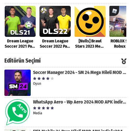
Dream League
Dream League
[Nulls] Brawl
ROBLOX Sın
Soccer 2021 Para
Soccer 2022 Para
Stars 2023 Mega
Robux Hil
Hileli MOD APK
Hileli MOD APK
Hileli MOD APK
MOD AP
[v8.31]
[v9.12]
[v47.227]
[v2.589.5
Editörün Seçimi
Soccer Manager 2024 - SM 24 Mega Hileli MOD APK indir [v3.0.0]
Oyun
WhatsApp Aero - Wp Aero 2024 MOD APK indir [v10.0.2]
Media