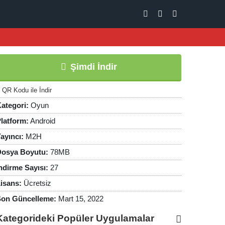
Şimdi İndir
QR Kodu ile İndir
ategori:
Oyun
latform:
Android
ayıncı:
M2H
osya Boyutu:
78MB
ndirme Sayısı:
27
isans:
Ücretsiz
on Güncelleme:
Mart 15, 2022
Kategorideki Popüler Uygulamalar