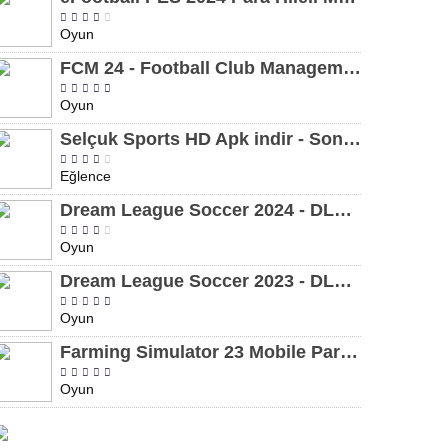
Oyun
FCM 24 - Football Club Management 2024 Para Hileli MOD APK indir [v1.0.4]
Oyun
Selçuk Sports HD Apk indir - Son Sürüm 2024 [2.0.1.9]
Eğlence
Dream League Soccer 2024 - DLS 24 Para Hileli MOD APK indir [v11.050]
Oyun
Dream League Soccer 2023 - DLS 23 Para Hileli MOD APK [v11.020]
Oyun
Farming Simulator 23 Mobile Para Hileli MOD APK indir [v0.0.0.8]
Oyun