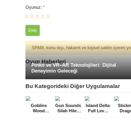
Oyunuz:
*
Ekle
SPAM, konu dışı, hakaret ve kişisel saldırı içeren 
Oyun Haberleri
Pinko ve VR–AR Teknolojileri: Dijital
Deneyimin Geleceği
Bu Kategorideki Diğer Uygulamalar
Goblins
Gun Sounds
Island Delta
Stick
Wood
Silah Hileli
Full Level
Drag
Tycoon Idle
MOD APK
Hileli MOD
Fight 
Game Para
[v242]
APK [v1.3]
Hileli
Hileli MOD
AP