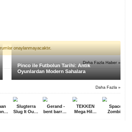
yorumlar onaylanmayacaktır.
Daha Fazla Haber »
Pinco ile Futbolun Tarihi: Antik
Oyunlardan Modern Sahalara
Daha Fazla »
man
Slugterra
Gerand -
TEKKEN
Space
on
Slug It Out 2
bent barrels
Mega Hileli
Zombie
Para
Para Hileli
Para Hileli
MOD APK
Shooter
 MOD
MOD APK
MOD APK
[v1.5]
Mermi Hileli
K
[v5.1.1]
[v1.63]
MOD APK