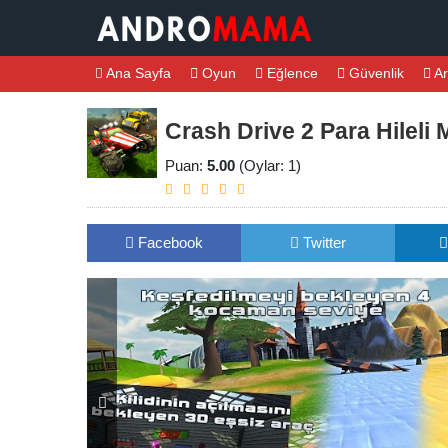
Ana Sayfa
Oyun
Eğlence
Güvenlik
Ar
Crash Drive 2 Para Hileli
Puan:
5.00
(Oylar: 1)
Facebook
Twitter