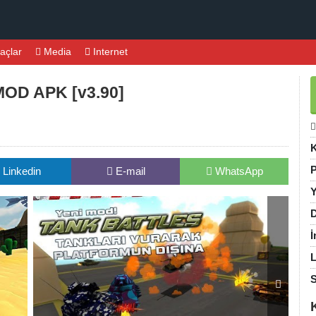
açlar
Media
Internet
 MOD APK [v3.90]
K
P
Linkedin
E-mail
WhatsApp
Y
D
İ
L
S