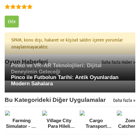
Ekle
SPAM, konu dışı, hakaret ve kişisel saldırı içeren yorumlar
onaylanmayacaktır.
Oyun Haberleri
Daha Fazla Haber »
Pinko ve VR–AR Teknolojileri: Dijital
Deneyimin Geleceği
Pinco ile Futbolun Tarihi: Antik Oyunlardan
Modern Sahalara
Bu Kategorideki Diğer Uygulamalar
Daha Fazla »
Farming
Village City
Cargo
Zombi
Simulator - FS
Para Hileli
Transport
Catchers 
14 Para Hileli
MOD APK
Simulator Para
Hileli 
MOD APK
[v2.0.0]
Hilesi MOD
APK [v1.3