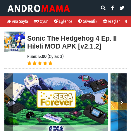
Ana Sayfa
Oyun
Eğlence
Güvenlik
Araçlar
Sonic The Hedgehog 4 Ep. II
Hileli MOD APK [v2.1.2]
Puan:
5.00
(Oylar: 3)