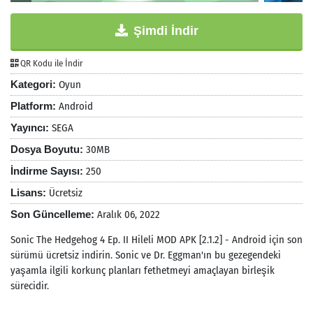
Şimdi İndir
QR Kodu ile İndir
Kategori:
Oyun
Platform:
Android
Yayıncı:
SEGA
Dosya Boyutu:
30MB
İndirme Sayısı:
250
Lisans:
Ücretsiz
Son Güncelleme:
Aralık 06, 2022
Sonic The Hedgehog 4 Ep. II Hileli MOD APK [2.1.2] - Android için son
sürümü ücretsiz indirin. Sonic ve Dr. Eggman'ın bu gezegendeki
yaşamla ilgili korkunç planları fethetmeyi amaçlayan birleşik
sürecidir.