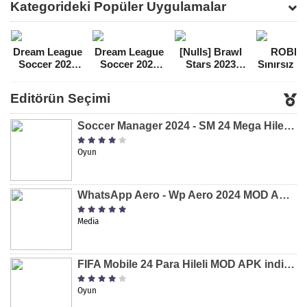
Kategorideki Popüler Uygulamalar
[v1.4.8]
APK [v1.15.3]
Dream League
Dream League
[Nulls] Brawl
ROBL
Soccer 2021
Soccer 2022
Stars 2023
Sınırsız 
Para Hileli
Para Hileli
Mega Hileli
Hileli 
MOD APK
MOD APK
MOD APK
APK
Editörün Seçimi
[v8.31]
[v9.12]
[v47.227]
[v2.589.5
Soccer Manager 2024 - SM 24 Mega Hileli MOD APK indir [v3.0.0]
Oyun
WhatsApp Aero - Wp Aero 2024 MOD APK indir [v10.0.2]
Media
FIFA Mobile 24 Para Hileli MOD APK indir [v20.1.02]
Oyun