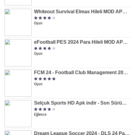
Whiteout Survival Elmas Hileli MOD APK indir [v1.13.1]
Oyun
eFootball PES 2024 Para Hileli MOD APK indir [v8.2.0]
Oyun
FCM 24 - Football Club Management 2024 Para Hileli MOD APK indir [v1.0.4]
Oyun
Selçuk Sports HD Apk indir - Son Sürüm 2024 [2.0.1.9]
Eğlence
Dream League Soccer 2024 - DLS 24 Para Hileli MOD APK indir [v11.050]