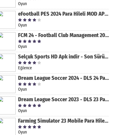
Oyun
eFootball PES 2024 Para Hileli MOD APK indir [v8.2.0]
Oyun
FCM 24 - Football Club Management 2024 Para Hileli MOD APK indir [v1.0.4]
Oyun
Selçuk Sports HD Apk indir - Son Sürüm 2024 [2.0.1.9]
Eğlence
Dream League Soccer 2024 - DLS 24 Para Hileli MOD APK indir [v11.050]
Oyun
Dream League Soccer 2023 - DLS 23 Para Hileli MOD APK [v11.020]
Oyun
Farming Simulator 23 Mobile Para Hileli MOD APK indir [v0.0.0.8]
Oyun