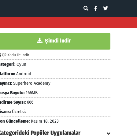
Şimdi İndir
QR Kodu ile İndir
ategori:
Oyun
latform:
Android
ayıncı:
Superhero Academy
osya Boyutu:
166MB
ndirme Sayısı:
666
isans:
Ücretsiz
on Güncelleme:
Kasım 18, 2023
Kategorideki Popüler Uygulamalar