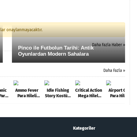
mlar onaylanmayacaktır.
Daha Fazla Haber »
Pinco ile Futbolun Tarihi: Antik
Oyunlardan Modern Sahalara
Daha Fazla »
anic
Ammo Fever
Idle Fishing
Critical Action
Airport City
Para
Para Hileli
Story Kostüm
Mega Hileli
Para Hileli
MOD
MOD APK
Hileli MOD
MOD APK
MOD APK
0.0]
indir [v0.12]
APK [v1.96.45]
[v2.7.38]
[v8.31.24]
Kategoriler