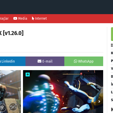
raçlar
Media
Internet
 [v1.26.0]
K
P
Linkedin
E-mail
WhatsApp
Y
D
İ
L
S