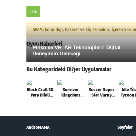
Ekle
SPAM, konu dışı, hakaret ve kişisel saldırı içeren yoru
Oyun Haberleri
Pinko ve VR–AR Teknolojileri: Dijital
Deneyimin Geleceği
Bu Kategorideki Diğer Uygulamalar
Block Craft 3D
Survivor
Soccer Super
Idle Tit
Para Hileli
Kingdoms
Star Vuruş
Tycoon 
MOD APK
Mega Hileli
Hileli MOD
Hileli 
[v2.17.1]
MOD APK
APK [v0.1.82]
APK [v2.
[v2.1]
AndroMAMA
Sayfalar