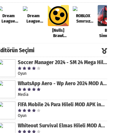
Dream
Dream
ROBLOX
C
League
League
Sınırsız
Par
Soccer
Soccer
Robux
Multi
[Nulls]
Bus
2021 Para
2022 Para
Hileli MOD
Para 
Brawl
Simulator
Hileli MOD
Hileli MOD
APK
MOD
Stars 2023
Ultimate
APK [v8.31]
APK [v9.12]
[v2.589.593]
[v4.8
Mega Hileli
Para Hileli
Editörün Seçimi
MOD APK
MOD APK
[v47.227]
[v1.5.2]
Soccer Manager 2024 - SM 24 Mega Hileli MOD APK indir [v3.0.0]
Oyun
WhatsApp Aero - Wp Aero 2024 MOD APK indir [v10.0.2]
Media
FIFA Mobile 24 Para Hileli MOD APK indir [v20.1.02]
Oyun
Whiteout Survival Elmas Hileli MOD APK indir [v1.13.1]