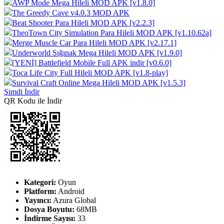
AWP Mode Mega Hileli MOD APK [v1.8.0]
The Greedy Cave v4.0.3 MOD APK
Beat Shooter Para Hileli MOD APK [v2.2.3]
TheoTown City Simulation Para Hileli MOD APK [v1.10.62a]
Merge Muscle Car Para Hileli MOD APK [v2.17.1]
Underworld Sığınak Mega Hileli MOD APK [v1.9.0]
[YENİ] Battlefield Mobile Full APK indir [v0.6.0]
Toca Life City Full Hileli MOD APK [v1.8-play]
Survival Craft Online Mega Hileli MOD APK [v1.5.3]
Şimdi İndir
QR Kodu ile İndir
Kategori:
Oyun
Platform:
Android
Yayıncı:
Azura Global
Dosya Boyutu:
68MB
İndirme Sayısı:
33