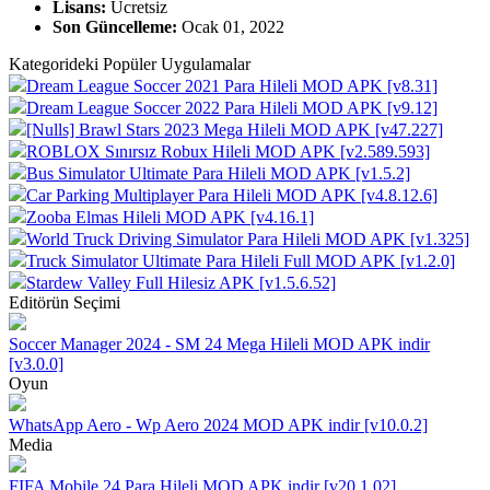
Lisans:
Ücretsiz
Son Güncelleme:
Ocak 01, 2022
Kategorideki Popüler Uygulamalar
Dream League Soccer 2021 Para Hileli MOD APK [v8.31]
Dream League Soccer 2022 Para Hileli MOD APK [v9.12]
[Nulls] Brawl Stars 2023 Mega Hileli MOD APK [v47.227]
ROBLOX Sınırsız Robux Hileli MOD APK [v2.589.593]
Bus Simulator Ultimate Para Hileli MOD APK [v1.5.2]
Car Parking Multiplayer Para Hileli MOD APK [v4.8.12.6]
Zooba Elmas Hileli MOD APK [v4.16.1]
World Truck Driving Simulator Para Hileli MOD APK [v1.325]
Truck Simulator Ultimate Para Hileli Full MOD APK [v1.2.0]
Stardew Valley Full Hilesiz APK [v1.5.6.52]
Editörün Seçimi
Soccer Manager 2024 - SM 24 Mega Hileli MOD APK indir
[v3.0.0]
Oyun
WhatsApp Aero - Wp Aero 2024 MOD APK indir [v10.0.2]
Media
FIFA Mobile 24 Para Hileli MOD APK indir [v20.1.02]