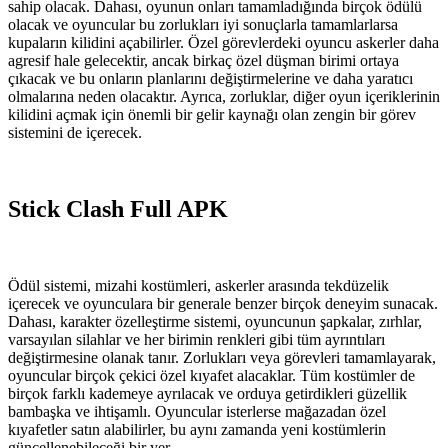
sahip olacak. Dahası, oyunun onları tamamladığında birçok ödülü
olacak ve oyuncular bu zorlukları iyi sonuçlarla tamamlarlarsa
kupaların kilidini açabilirler. Özel görevlerdeki oyuncu askerler daha
agresif hale gelecektir, ancak birkaç özel düşman birimi ortaya
çıkacak ve bu onların planlarını değiştirmelerine ve daha yaratıcı
olmalarına neden olacaktır. Ayrıca, zorluklar, diğer oyun içeriklerinin
kilidini açmak için önemli bir gelir kaynağı olan zengin bir görev
sistemini de içerecek.
Stick Clash Full APK
Ödül sistemi, mizahi kostümleri, askerler arasında tekdüzelik
içerecek ve oyunculara bir generale benzer birçok deneyim sunacak.
Dahası, karakter özelleştirme sistemi, oyuncunun şapkalar, zırhlar,
varsayılan silahlar ve her birimin renkleri gibi tüm ayrıntıları
değiştirmesine olanak tanır. Zorlukları veya görevleri tamamlayarak,
oyuncular birçok çekici özel kıyafet alacaklar. Tüm kostümler de
birçok farklı kademeye ayrılacak ve orduya getirdikleri güzellik
bambaşka ve ihtişamlı. Oyuncular isterlerse mağazadan özel
kıyafetler satın alabilirler, bu aynı zamanda yeni kostümlerin
güncellenebileceği bir yer.