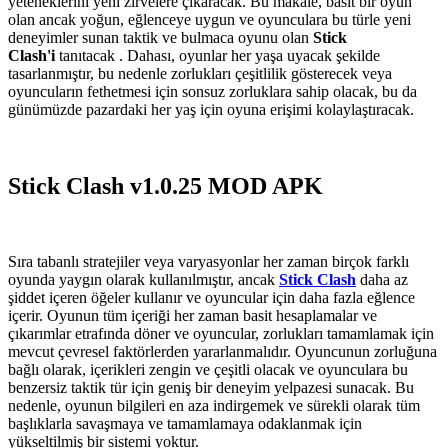
yeteneklerini yeni zirvelere çıkaracak. Bu makale, basit bir oyun
olan ancak yoğun, eğlenceye uygun ve oyunculara bu türle yeni
deneyimler sunan taktik ve bulmaca oyunu olan
Stick
Clash'i
tanıtacak . Dahası, oyunlar her yaşa uyacak şekilde
tasarlanmıştır, bu nedenle zorlukları çeşitlilik gösterecek veya
oyuncuların fethetmesi için sonsuz zorluklara sahip olacak, bu da
günümüzde pazardaki her yaş için oyuna erişimi kolaylaştıracak.
Stick Clash v1.0.25 MOD APK
Sıra tabanlı stratejiler veya varyasyonlar her zaman birçok farklı
oyunda yaygın olarak kullanılmıştır, ancak
Stick Clash
daha az
şiddet içeren öğeler kullanır ve oyuncular için daha fazla eğlence
içerir. Oyunun tüm içeriği her zaman basit hesaplamalar ve
çıkarımlar etrafında döner ve oyuncular, zorlukları tamamlamak için
mevcut çevresel faktörlerden yararlanmalıdır. Oyuncunun zorluğuna
bağlı olarak, içerikleri zengin ve çeşitli olacak ve oyunculara bu
benzersiz taktik tür için geniş bir deneyim yelpazesi sunacak. Bu
nedenle, oyunun bilgileri en aza indirgemek ve sürekli olarak tüm
başlıklarla savaşmaya ve tamamlamaya odaklanmak için
yükseltilmiş bir sistemi yoktur.