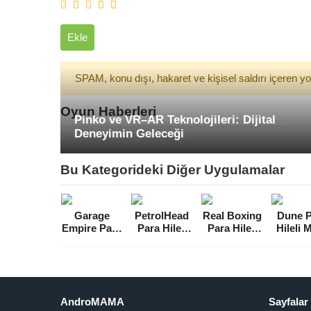
Ekle
SPAM, konu dışı, hakaret ve kişisel saldırı içeren 
Oyun Haberleri
Pinko ve VR–AR Teknolojileri: Dijital
Deneyimin Geleceği
Bu Kategorideki Diğer Uygulamalar
Garage
PetrolHead
Real Boxing
Dune P
Empire Para
Para Hileli
Para Hileli
Hileli
Hileli MOD
MOD APK
MOD APK
APK [v5
APK [v3.1.1]
[v5.0.0]
[v2.9.0]
AndroMAMA
Sayfalar