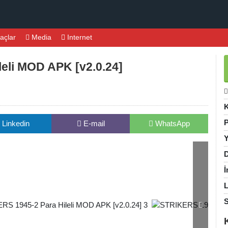
açlar
Media
Internet
eli MOD APK [v2.0.24]
K
P
Linkedin
E-mail
WhatsApp
Y
D
İ
L
S