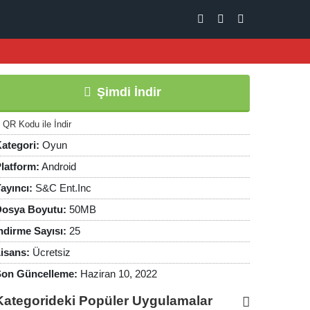
Şimdi İndir
QR Kodu ile İndir
ategori:
Oyun
latform:
Android
ayıncı:
S&C Ent.Inc
osya Boyutu:
50MB
ndirme Sayısı:
25
isans:
Ücretsiz
on Güncelleme:
Haziran 10, 2022
Kategorideki Popüler Uygulamalar