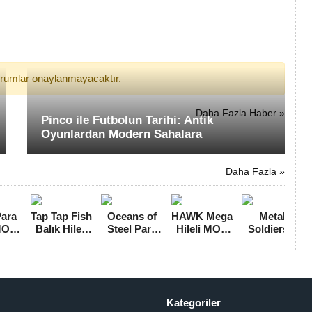
yorumlar onaylanmayacaktır.
Daha Fazla Haber »
Pinco ile Futbolun Tarihi: Antik
Oyunlardan Modern Sahalara
Daha Fazla »
ara
Tap Tap Fish
Oceans of
HAWK Mega
Metal
 MOD
Balık Hileli
Steel Para
Hileli MOD
Soldiers 2
.5.6]
MOD APK
Hileli MOD
APK
Para Hileli
[v1.16.6]
APK [v1.5.0]
[v40.0.29402
MOD APK
]
[v2.84]
Kategoriler