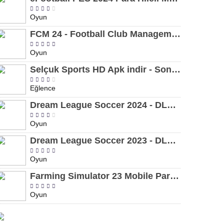
Oyun
FCM 24 - Football Club Management 2024 Para Hileli MOD APK indir [v1.0.4]
Oyun
Selçuk Sports HD Apk indir - Son Sürüm 2024 [2.0.1.9]
Eğlence
Dream League Soccer 2024 - DLS 24 Para Hileli MOD APK indir [v11.050]
Oyun
Dream League Soccer 2023 - DLS 23 Para Hileli MOD APK [v11.020]
Oyun
Farming Simulator 23 Mobile Para Hileli MOD APK indir [v0.0.0.8]
Oyun