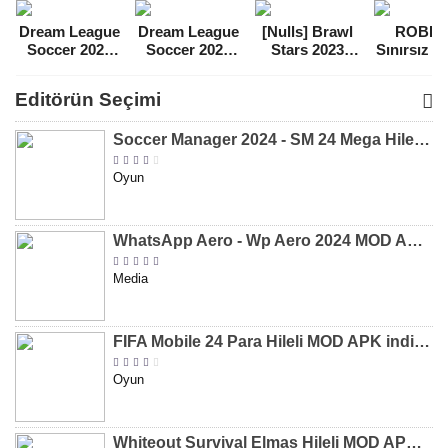
Dream League
Dream League
[Nulls] Brawl
ROBL
Soccer 2021
Soccer 2022
Stars 2023
Sınırsız 
Para Hileli
Para Hileli
Mega Hileli
Hileli 
MOD APK
MOD APK
MOD APK
APK
Editörün Seçimi
[v8.31]
[v9.12]
[v47.227]
[v2.589.5
Soccer Manager 2024 - SM 24 Mega Hileli MOD APK indir [v3.0.0]
Oyun
WhatsApp Aero - Wp Aero 2024 MOD APK indir [v10.0.2]
Media
FIFA Mobile 24 Para Hileli MOD APK indir [v20.1.02]
Oyun
Whiteout Survival Elmas Hileli MOD APK indir [v1.13.1]