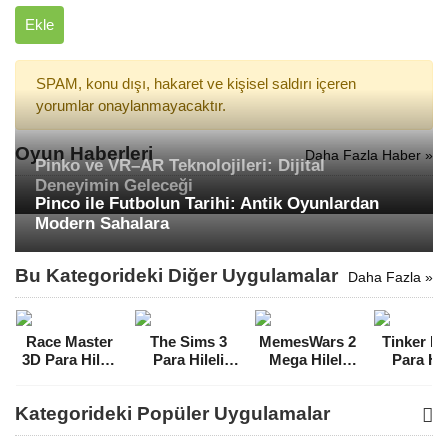
Ekle
SPAM, konu dışı, hakaret ve kişisel saldırı içeren
yorumlar onaylanmayacaktır.
Oyun Haberleri
Daha Fazla Haber »
Pinko ve VR–AR Teknolojileri: Dijital
Deneyimin Geleceği
Pinco ile Futbolun Tarihi: Antik Oyunlardan
Modern Sahalara
Bu Kategorideki Diğer Uygulamalar
Daha Fazla »
Race Master
The Sims 3
MemesWars 2
Tinker Is
3D Para Hileli
Para Hileli
Mega Hileli
Para Hil
MOD APK
MOD APK
MOD APK
MOD A
[v4.0.3]
[v1.6.11]
[v1.1.23]
[v1.8.1
Kategorideki Popüler Uygulamalar