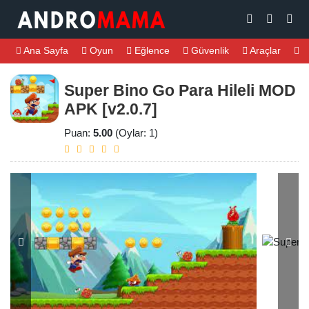
Ana Sayfa
Oyun
Eğlence
Güvenlik
Araçlar
M
Super Bino Go Para Hileli MOD
APK [v2.0.7]
Puan:
5.00
(Oylar: 1)