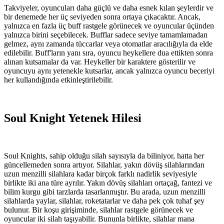
Takviyeler, oyuncuları daha güçlü ve daha esnek kılan şeylerdir ve
bir denemede her üç seviyeden sonra ortaya çıkacaktır. Ancak,
yalnızca en fazla üç buff rastgele görünecek ve oyuncular üçünden
yalnızca birini seçebilecek. Bufflar sadece seviye tamamlamadan
gelmez, aynı zamanda tüccarlar veya otomatlar aracılığıyla da elde
edilebilir. Buff'ların yanı sıra, oyuncu heykellere dua ettikten sonra
alınan kutsamalar da var. Heykeller bir karaktere gösterilir ve
oyuncuyu aynı yetenekle kutsarlar, ancak yalnızca oyuncu beceriyi
her kullandığında etkinleştirilebilir.
Soul Knight Yetenek Hilesi
Soul Knights, sahip olduğu silah sayısıyla da biliniyor, hatta her
güncellemeden sonra artıyor. Silahlar, yakın dövüş silahlarından
uzun menzilli silahlara kadar birçok farklı nadirlik seviyesiyle
birlikte iki ana türe ayrılır. Yakın dövüş silahları ortaçağ, fantezi ve
bilim kurgu gibi tarzlarda tasarlanmıştır. Bu arada, uzun menzilli
silahlarda yaylar, silahlar, roketatarlar ve daha pek çok tuhaf şey
bulunur. Bir koşu girişiminde, silahlar rastgele görünecek ve
oyuncular iki silah taşıyabilir. Bununla birlikte, silahlar mana