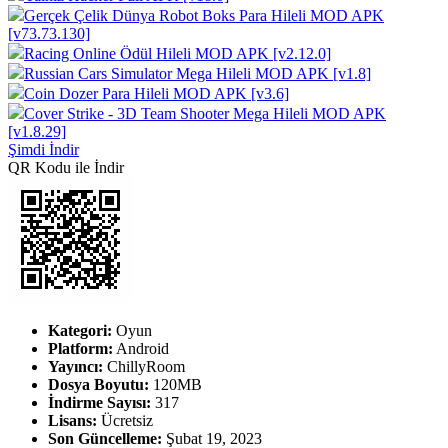
Gerçek Çelik Dünya Robot Boks Para Hileli MOD APK
[v73.73.130]
Racing Online Ödül Hileli MOD APK [v2.12.0]
Russian Cars Simulator Mega Hileli MOD APK [v1.8]
Coin Dozer Para Hileli MOD APK [v3.6]
Cover Strike - 3D Team Shooter Mega Hileli MOD APK
[v1.8.29]
Şimdi İndir
QR Kodu ile İndir
Kategori:
Oyun
Platform:
Android
Yayıncı:
ChillyRoom
Dosya Boyutu:
120MB
İndirme Sayısı:
317
Lisans:
Ücretsiz
Son Güncelleme:
Şubat 19, 2023