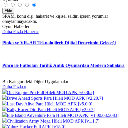
Ekle
SPAM, konu dışı, hakaret ve kişisel saldırı içeren yorumlar
onaylanmayacaktır.
Oyun Haberleri
Daha Fazla Haber »
Pinko ve VR–AR Teknolojileri: Dijital Deneyimin Geleceği
Pinco ile Futbolun Tarihi: Antik Oyunlardan Modern Sahalara
Bu Kategorideki Diğer Uygulamalar
Daha Fazla »
Our Empire Pro Full Hileli MOD APK [v0.3b2]
Drive Ahead Sports Para Hileli MOD APK [v2.20.7]
Last Day Alive Para Hileli MOD APK [v5.0.0]
Rally Racer Dirt Para Hileli MOD APK [v2.0.7]
Idle Island Adventure Para Hileli MOD APK [v1.00.03.5083]
Civilization Army Mega Hileli MOD APK [v1.1.7]
Yalnız Hacker Full APK [v18.0]