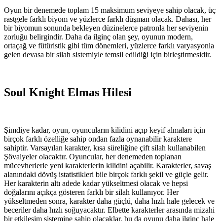
Oyun bir denemede toplam 15 maksimum seviyeye sahip olacak, üç
rastgele farklı biyom ve yüzlerce farklı düşman olacak. Dahası, her
bir biyomun sonunda bekleyen düzinelerce patronla her seviyenin
zorluğu belirgindir. Daha da ilginç olan şey, oyunun modern,
ortaçağ ve fütüristik gibi tüm dönemleri, yüzlerce farklı varyasyonla
gelen devasa bir silah sistemiyle temsil edildiği için birleştirmesidir.
Soul Knight Elmas Hilesi
Şimdiye kadar, oyun, oyuncuların kilidini açıp keyif almaları için
birçok farklı özelliğe sahip ondan fazla oynanabilir karaktere
sahiptir. Varsayılan karakter, kısa süreliğine çift silah kullanabilen
Şövalyeler olacaktır. Oyuncular, her denemeden toplanan
mücevherlerle yeni karakterlerin kilidini açabilir. Karakterler, savaş
alanındaki dövüş istatistikleri bile birçok farklı şekil ve güçle gelir.
Her karakterin altı adede kadar yükseltmesi olacak ve hepsi
doğalarını açıkça gösteren farklı bir silah kullanıyor. Her
yükseltmeden sonra, karakter daha güçlü, daha hızlı hale gelecek ve
beceriler daha hızlı soğuyacaktır. Elbette karakterler arasında mizahi
bir etkileşim sistemine sahip olacaklar, bu da oyunu daha ilginç hale