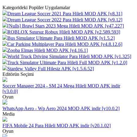
Kategorideki Popüler Uygulamalar
Dream League Soccer 2021 Para Hileli MOD APK [v8.31]
Dream League Soccer 2022 Para Hileli MOD APK [v9.12]
[Nulls] Brawl Stars 2023 Mega Hileli MOD APK [v47.227]
ROBLOX Sınırsız Robux Hileli MOD APK [v2.589.593]
Bus Simulator Ultimate Para Hileli MOD APK [v1.5.2]
Car Parking Multiplayer Para Hileli MOD APK [v4.8.12.6]
Zooba Elmas Hileli MOD APK [v4.16.1]
World Truck Driving Simulator Para Hileli MOD APK [v1.325]
Truck Simulator Ultimate Para Hileli Full MOD APK [v1.2.0]
Stardew Valley Full Hilesiz APK [v1.5.6.52]
Editörün Seçimi
Soccer Manager 2024 - SM 24 Mega Hileli MOD APK indir
[v3.0.0]
Oyun
WhatsApp Aero - Wp Aero 2024 MOD APK indir [v10.0.2]
Media
FIFA Mobile 24 Para Hileli MOD APK indir [v20.1.02]
Oyun