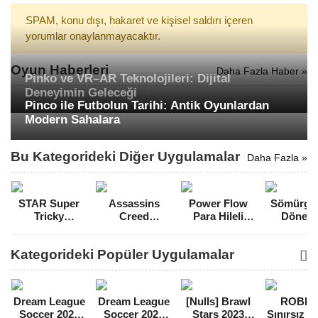
SPAM, konu dışı, hakaret ve kişisel saldırı içeren
yorumlar onaylanmayacaktır.
Oyun Haberleri
Daha Fazla Haber »
Pinko ve VR–AR Teknolojileri: Dijital
Deneyimin Geleceği
Pinco ile Futbolun Tarihi: Antik Oyunlardan
Modern Sahalara
Bu Kategorideki Diğer Uygulamalar
Daha Fazla »
STAR Super
Assassins
Power Flow
Sömürgec
Tricky
Creed
Para Hileli
Dönemi
Amazing Run
Rebellion
MOD APK
Ekonom
Para Hileli
Ölümsüzlük
[v2.1.3]
strateji E
Kategorideki Popüler Uygulamalar
MOD APK
Hileli MOD
Hileli 
[v1.23.0.3]
APK [v3.5.3]
APK [v1.0
Dream League
Dream League
[Nulls] Brawl
ROBL
Soccer 2021
Soccer 2022
Stars 2023
Sınırsız 