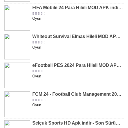
FIFA Mobile 24 Para Hileli MOD APK indir [v20.1.02]
Oyun
Whiteout Survival Elmas Hileli MOD APK indir [v1.13.1]
Oyun
eFootball PES 2024 Para Hileli MOD APK indir [v8.2.0]
Oyun
FCM 24 - Football Club Management 2024 Para Hileli MOD APK indir [v1.0.4]
Oyun
Selçuk Sports HD Apk indir - Son Sürüm 2024 [2.0.1.9]