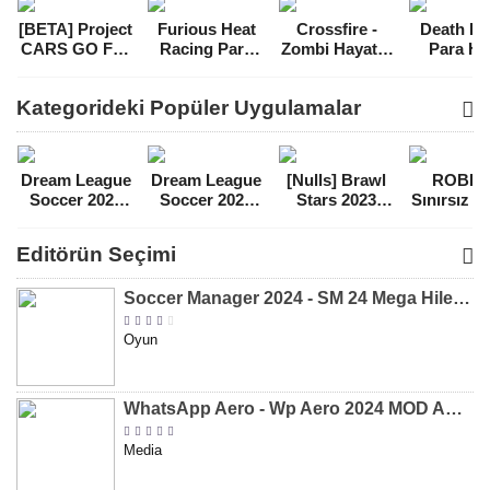
[BETA] Project
Furious Heat
Crossfire -
Death Ro
CARS GO Full
Racing Para
Zombi Hayatta
Para Hil
APK [v1.1.1]
Hileli MOD
Kalma Nişancı
MOD A
APK [v2.16]
Oyunu Para
[v2.3.9
Kategorideki Popüler Uygulamalar
Hileli MOD
APK [v1.1.11]
Dream League
Dream League
[Nulls] Brawl
ROBL
Soccer 2021
Soccer 2022
Stars 2023
Sınırsız 
Para Hileli
Para Hileli
Mega Hileli
Hileli 
MOD APK
MOD APK
MOD APK
APK
Editörün Seçimi
[v8.31]
[v9.12]
[v47.227]
[v2.589.5
Soccer Manager 2024 - SM 24 Mega Hileli MOD APK indir [v3.0.0]
Oyun
WhatsApp Aero - Wp Aero 2024 MOD APK indir [v10.0.2]
Media