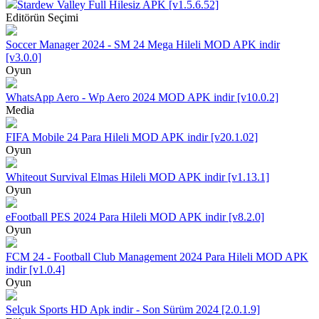
Stardew Valley Full Hilesiz APK [v1.5.6.52]
Editörün Seçimi
Soccer Manager 2024 - SM 24 Mega Hileli MOD APK indir
[v3.0.0]
Oyun
WhatsApp Aero - Wp Aero 2024 MOD APK indir [v10.0.2]
Media
FIFA Mobile 24 Para Hileli MOD APK indir [v20.1.02]
Oyun
Whiteout Survival Elmas Hileli MOD APK indir [v1.13.1]
Oyun
eFootball PES 2024 Para Hileli MOD APK indir [v8.2.0]
Oyun
FCM 24 - Football Club Management 2024 Para Hileli MOD APK
indir [v1.0.4]
Oyun
Selçuk Sports HD Apk indir - Son Sürüm 2024 [2.0.1.9]