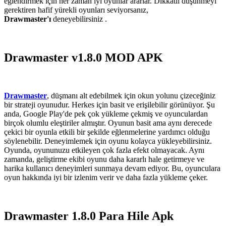
eğlendirmek için her zaman iyi oyunlar ararlar. Dikkatli düşünmeyi
gerektiren hafif yürekli oyunları seviyorsanız,
Drawmaster'ı
deneyebilirsiniz .
Drawmaster v1.8.0 MOD APK
Drawmaster
, düşmanı alt edebilmek için okun yolunu çizeceğiniz
bir strateji oyunudur. Herkes için basit ve erişilebilir görünüyor. Şu
anda, Google Play'de pek çok yükleme çekmiş ve oyunculardan
birçok olumlu eleştiriler almıştır. Oyunun basit ama aynı derecede
çekici bir oyunla etkili bir şekilde eğlenmelerine yardımcı olduğu
söylenebilir. Deneyimlemek için oyunu kolayca yükleyebilirsiniz.
Oyunda, oyununuzu etkileyen çok fazla efekt olmayacak. Aynı
zamanda, geliştirme ekibi oyunu daha kararlı hale getirmeye ve
harika kullanıcı deneyimleri sunmaya devam ediyor. Bu, oyunculara
oyun hakkında iyi bir izlenim verir ve daha fazla yükleme çeker.
Drawmaster 1.8.0 Para Hile Apk