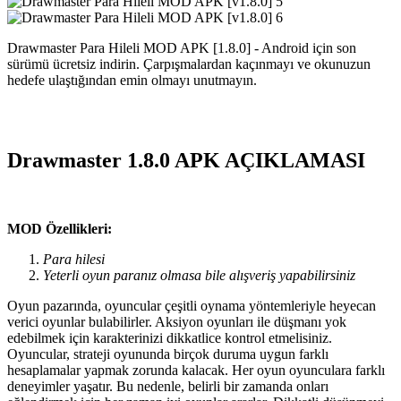
Drawmaster Para Hileli MOD APK [1.8.0] - Android için son
sürümü ücretsiz indirin. Çarpışmalardan kaçınmayı ve okunuzun
hedefe ulaştığından emin olmayı unutmayın.
Drawmaster 1.8.0 APK AÇIKLAMASI
MOD Özellikleri:
Para hilesi
Yeterli oyun paranız olmasa bile alışveriş yapabilirsiniz
Oyun pazarında, oyuncular çeşitli oynama yöntemleriyle heyecan
verici oyunlar bulabilirler. Aksiyon oyunları ile düşmanı yok
edebilmek için karakterinizi dikkatlice kontrol etmelisiniz.
Oyuncular, strateji oyununda birçok duruma uygun farklı
hesaplamalar yapmak zorunda kalacak. Her oyun oyunculara farklı
deneyimler yaşatır. Bu nedenle, belirli bir zamanda onları