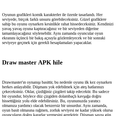
Oyunun grafikleri komik karakterler ile özenle tasarlandı. Her
seviyede, birçok farklı unsuru görebileceksiniz. Güzel grafiklere
sahip bu oyunu oynarken kesinlikle rahat hissedeceksiniz. Kendinizi
yavaş yavaş oyuna kaptıracağınız ve bir seviyeden diğerine
tamamlayacağınız söylenebilir. Aynı zamanda oyuncular oyun
ekranını üçüncü bir bakış açısıyla gözlemleyecek ve bir sonraki
seviyeye geçmek için gerekli hesaplamaları yapacaklar.
Draw master APK hile
Drawmaster'ın oynanışı basittir, bu nedenle oyunu ilk kez oynarken
herkes anlayabilir. Düşmanı yok edebilmek için ateş hatlarınızı
çekeceksiniz. Oklar, çizdiğiniz çizgileri takip edecektir. Bu sadece
bir oyundur, böylece düz çizgiden dolambaçlı kavşağa doğru
hissettiğiniz yolu elde edebilirsiniz. Bu, oyununuzda yaratıcı
olmanıza yardımcı olacak benzersiz bir unsurdur. Aynı zamanda,
oyun basit olmasına rağmen, zorluk seviyesi ne kadar yüksek olursa
oyuncuların doğru kararlar vermesini gerektirir. Düşman sayısı gün