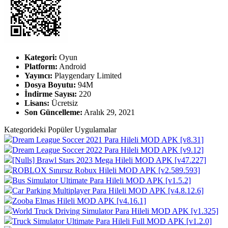
Kategori:
Oyun
Platform:
Android
Yayıncı:
Playgendary Limited
Dosya Boyutu:
94M
İndirme Sayısı:
220
Lisans:
Ücretsiz
Son Güncelleme:
Aralık 29, 2021
Kategorideki Popüler Uygulamalar
Dream League Soccer 2021 Para Hileli MOD APK [v8.31]
Dream League Soccer 2022 Para Hileli MOD APK [v9.12]
[Nulls] Brawl Stars 2023 Mega Hileli MOD APK [v47.227]
ROBLOX Sınırsız Robux Hileli MOD APK [v2.589.593]
Bus Simulator Ultimate Para Hileli MOD APK [v1.5.2]
Car Parking Multiplayer Para Hileli MOD APK [v4.8.12.6]
Zooba Elmas Hileli MOD APK [v4.16.1]
World Truck Driving Simulator Para Hileli MOD APK [v1.325]
Truck Simulator Ultimate Para Hileli Full MOD APK [v1.2.0]