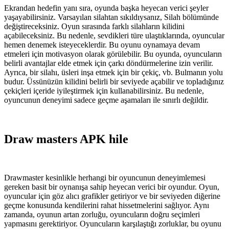
Ekrandan hedefin yanı sıra, oyunda başka heyecan verici şeyler
yaşayabilirsiniz. Varsayılan silahtan sıkıldıysanız, Silah bölümünde
değiştireceksiniz. Oyun sırasında farklı silahların kilidini
açabileceksiniz. Bu nedenle, sevdikleri türe ulaştıklarında, oyuncular
hemen denemek isteyeceklerdir. Bu oyunu oynamaya devam
etmeleri için motivasyon olarak görülebilir. Bu oyunda, oyuncuların
belirli avantajlar elde etmek için çarkı döndürmelerine izin verilir.
Ayrıca, bir silahı, üsleri inşa etmek için bir çekiç, vb. Bulmanın yolu
budur. Üssünüzün kilidini belirli bir seviyede açabilir ve topladığınız
çekiçleri içeride iyileştirmek için kullanabilirsiniz. Bu nedenle,
oyuncunun deneyimi sadece geçme aşamaları ile sınırlı değildir.
Draw masters APK hile
Drawmaster kesinlikle herhangi bir oyuncunun deneyimlemesi
gereken basit bir oynanışa sahip heyecan verici bir oyundur. Oyun,
oyuncular için göz alıcı grafikler getiriyor ve bir seviyeden diğerine
geçme konusunda kendilerini rahat hissetmelerini sağlıyor. Aynı
zamanda, oyunun artan zorluğu, oyuncuların doğru seçimleri
yapmasını gerektiriyor. Oyuncuların karşılaştığı zorluklar, bu oyunu