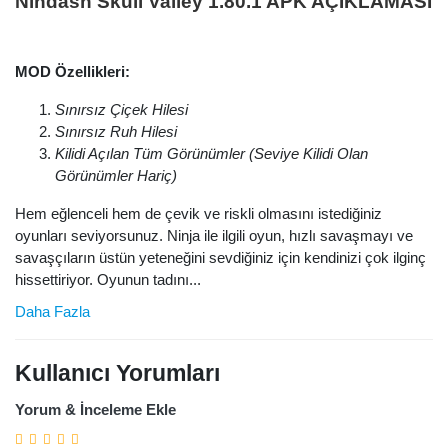
Nindash Skull Valley 1.80.1 APK AÇIKLAMASI
MOD Özellikleri:
Sınırsız Çiçek Hilesi
S
ınırsız Ruh Hilesi
Kilidi
Açılan Tüm
Görünümler (Seviye Kilidi
Olan
Görünümler
Hariç)
Hem eğlenceli hem de çevik ve riskli olmasını istediğiniz
oyunları seviyorsunuz. Ninja ile ilgili oyun, hızlı savaşmayı ve
savaşçıların üstün yeteneğini sevdiğiniz için kendinizi çok ilginç
hissettiriyor. Oyunun tadını...
Daha Fazla
Kullanıcı Yorumları
Yorum & İnceleme Ekle