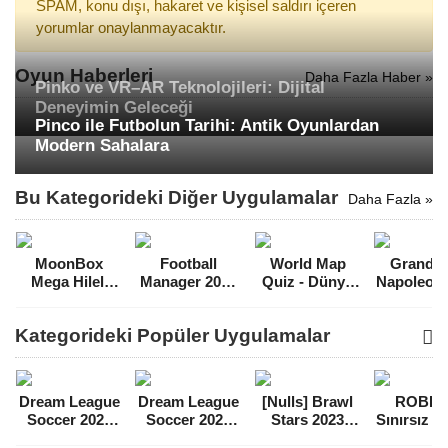
SPAM, konu dışı, hakaret ve kişisel saldırı içeren
yorumlar onaylanmayacaktır.
Oyun Haberleri
Daha Fazla Haber »
Pinko ve VR–AR Teknolojileri: Dijital
Deneyimin Geleceği
Pinco ile Futbolun Tarihi: Antik Oyunlardan
Modern Sahalara
Bu Kategorideki Diğer Uygulamalar
Daha Fazla »
MoonBox
Football
World Map
Grand 
Mega Hileli
Manager 2021
Quiz - Dünya
Napoleon 
MOD APK
Touch [FM
Haritası Sınav
Hileli 
[v0.509]
2021] Full APK
Premium MOD
APK [v6.
Kategorideki Popüler Uygulamalar
APK [v3.11]
Dream League
Dream League
[Nulls] Brawl
ROBL
Soccer 2021
Soccer 2022
Stars 2023
Sınırsız 
Para Hileli
Para Hileli
Mega Hileli
Hileli 