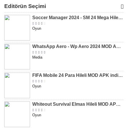
MOD APK
MOD APK
MOD APK
APK
Editörün Seçimi
[v8.31]
[v9.12]
[v47.227]
[v2.589.5
Soccer Manager 2024 - SM 24 Mega Hileli MOD APK indir [v3.0.0]
Oyun
WhatsApp Aero - Wp Aero 2024 MOD APK indir [v10.0.2]
Media
FIFA Mobile 24 Para Hileli MOD APK indir [v20.1.02]
Oyun
Whiteout Survival Elmas Hileli MOD APK indir [v1.13.1]
Oyun