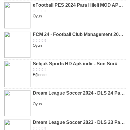
eFootball PES 2024 Para Hileli MOD APK indir [v8.2.0]
Oyun
FCM 24 - Football Club Management 2024 Para Hileli MOD APK indir [v1.0.4]
Oyun
Selçuk Sports HD Apk indir - Son Sürüm 2024 [2.0.1.9]
Eğlence
Dream League Soccer 2024 - DLS 24 Para Hileli MOD APK indir [v11.050]
Oyun
Dream League Soccer 2023 - DLS 23 Para Hileli MOD APK [v11.020]