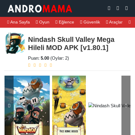
Ana Sayfa
Oyun
Eğlence
Güvenlik
Araçlar
M
Nindash Skull Valley Mega
Hileli MOD APK [v1.80.1]
Puan:
5.00
(Oylar: 2)