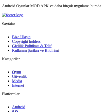
Android Oyunlar MOD APK ve daha birçok uygulama burada.
Sayfalar
Bize Ulaşın
Copyright holders
Gizlilik Politikası & Telif
Kullanım Şartları ve Bildirimi
Kategoriler
Oyun
Güvenlik
Media
Internet
Platformlar
Android
iOS