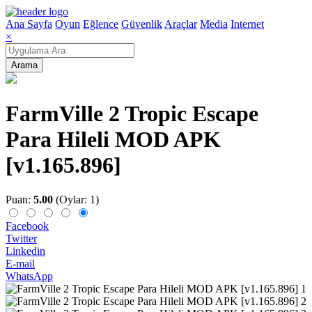
Ana Sayfa
Oyun
Eğlence
Güvenlik
Araçlar
Media
Internet
×
Arama
FarmVille 2 Tropic Escape
Para Hileli MOD APK
[v1.165.896]
Puan:
5.00
(Oylar: 1)
Facebook
Twitter
Linkedin
E-mail
WhatsApp