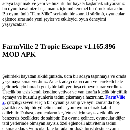
adaya taşınmak ve yeni ve huzurlu bir hayata başlamak istiyorsanız
bu oyun hayalinize başlamanız için mükemmel bir örnek olacaktır.
Bu oyun, ünlü "FarmVille" serisinin bir sonraki sürümü, oyuncular
eğlence sırasında yeni şeyler ve etkileyici oyun deneyimi
yaşayacaklar.
FarmVille 2 Tropic Escape v1.165.896
MOD APK
Şehirdeki hayattan sıkıldığınızda, ücra bir adaya taşınmaya ve orada
yaşamaya karar verdiniz. Ancak adayı daha canlı ve hareketli hale
getirmek için burada geniş bir tatil yeri inşa etmeye karar verdiniz.
Üstelik bu tesis kendi kendine yetiyor ve yan tarafta küçük bir çiftlik
açmaya ve huzurlu günlerin tadını çıkarmaya hazırsınız.
FarmVille
2
, çiftçiliği sevenler için bir oynanışa sahip ve aynı zamanda hoş
grafiklere sahip bir yönetim simülasyon oyunu olarak kabul
edilebilir. Dahası, oyuncuların keşfetmesi için sayısız etkinlik ve
benzersiz özelliklere de sahiptir. Bu oyuna gelince, oyuncular diğer
tatil yerlerinde olmayan sayısız özel eğlenceli aktivitenin tadını
çıkaracaklar. Oyuncular bile burada bir doğa turist destinasyonu