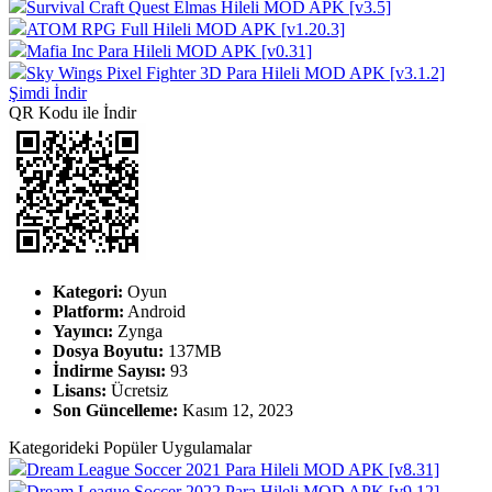
Survival Craft Quest Elmas Hileli MOD APK [v3.5]
ATOM RPG Full Hileli MOD APK [v1.20.3]
Mafia Inc Para Hileli MOD APK [v0.31]
Sky Wings Pixel Fighter 3D Para Hileli MOD APK [v3.1.2]
Şimdi İndir
QR Kodu ile İndir
Kategori:
Oyun
Platform:
Android
Yayıncı:
Zynga
Dosya Boyutu:
137MB
İndirme Sayısı:
93
Lisans:
Ücretsiz
Son Güncelleme:
Kasım 12, 2023
Kategorideki Popüler Uygulamalar
Dream League Soccer 2021 Para Hileli MOD APK [v8.31]
Dream League Soccer 2022 Para Hileli MOD APK [v9.12]