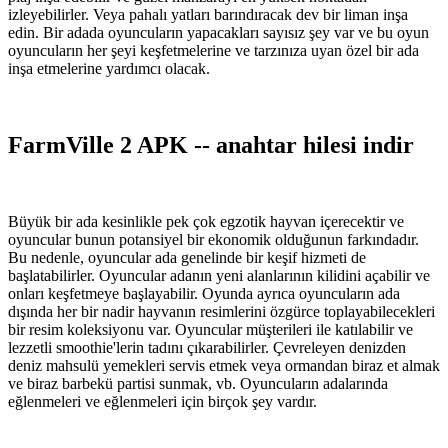
izleyebilirler. Veya pahalı yatları barındıracak dev bir liman inşa
edin. Bir adada oyuncuların yapacakları sayısız şey var ve bu oyun
oyuncuların her şeyi keşfetmelerine ve tarzınıza uyan özel bir ada
inşa etmelerine yardımcı olacak.
FarmVille 2 APK -- anahtar hilesi indir
Büyük bir ada kesinlikle pek çok egzotik hayvan içerecektir ve
oyuncular bunun potansiyel bir ekonomik olduğunun farkındadır.
Bu nedenle, oyuncular ada genelinde bir keşif hizmeti de
başlatabilirler. Oyuncular adanın yeni alanlarının kilidini açabilir ve
onları keşfetmeye başlayabilir. Oyunda ayrıca oyuncuların ada
dışında her bir nadir hayvanın resimlerini özgürce toplayabilecekleri
bir resim koleksiyonu var. Oyuncular müşterileri ile katılabilir ve
lezzetli smoothie'lerin tadını çıkarabilirler. Çevreleyen denizden
deniz mahsulü yemekleri servis etmek veya ormandan biraz et almak
ve biraz barbekü partisi sunmak, vb. Oyuncuların adalarında
eğlenmeleri ve eğlenmeleri için birçok şey vardır.