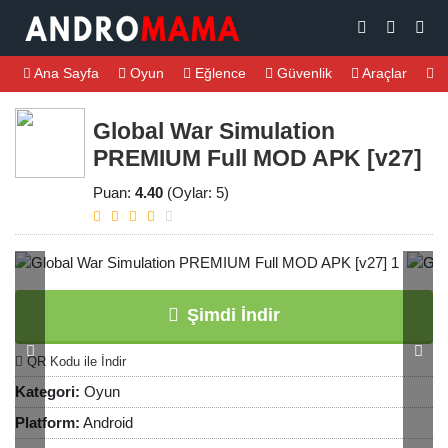
Ana Sayfa
Oyun
Eğlence
Güvenlik
Araçlar
M
Global War Simulation
PREMIUM Full MOD APK [v27]
Puan:
4.40
(Oylar: 5)
Şimdi İndir
QR Kodu ile İndir
Kategori:
Oyun
Platform:
Android