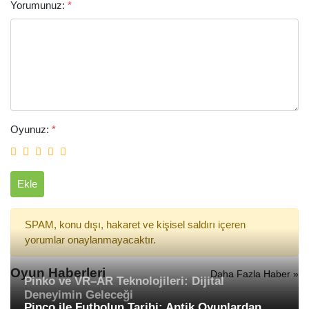
Yorumunuz:
*
Oyunuz:
*
Ekle
SPAM, konu dışı, hakaret ve kişisel saldırı içeren
yorumlar onaylanmayacaktır.
Oyun Haberleri
Daha Fazla Haber »
Pinko ve VR–AR Teknolojileri: Dijital
Deneyimin Geleceği
Pinco ile Futbolun Tarihi: Antik Oyunlardan