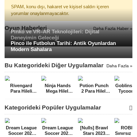
SPAM, konu dışı, hakaret ve kişisel saldırı içeren
yorumlar onaylanmayacaktır.
Oyun Haberleri
Daha Fazla Haber »
Pinko ve VR–AR Teknolojileri: Dijital
Deneyimin Geleceği
Pinco ile Futbolun Tarihi: Antik Oyunlardan
Modern Sahalara
Bu Kategorideki Diğer Uygulamalar
Daha Fazla »
Rivengard
Ninja Hands
Potion Punch
Goblins 
Para Hileli
Mega Hileli
2 Para Hileli
Tycoon I
MOD APK
MOD APK
MOD APK
Game P
[v1.13.9]
[v0.1.23]
[v2.7.1]
Hileli 
Kategorideki Popüler Uygulamalar
APK [v1.
Dream League
Dream League
[Nulls] Brawl
ROBL
Soccer 2021
Soccer 2022
Stars 2023
Sınırsız 