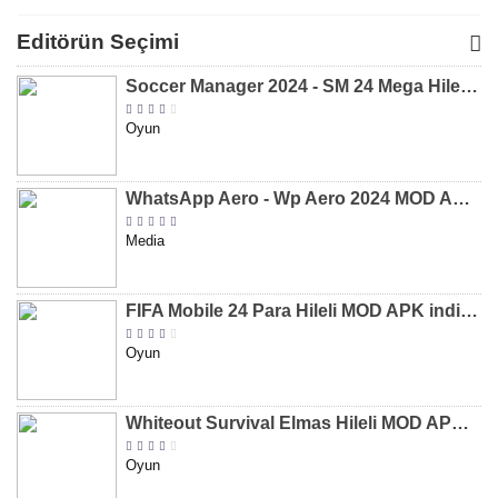
Para Hileli
Para Hileli
Mega Hileli
Hileli 
MOD APK
MOD APK
MOD APK
APK
Editörün Seçimi
[v8.31]
[v9.12]
[v47.227]
[v2.589.5
Soccer Manager 2024 - SM 24 Mega Hileli MOD APK indir [v3.0.0]
Oyun
WhatsApp Aero - Wp Aero 2024 MOD APK indir [v10.0.2]
Media
FIFA Mobile 24 Para Hileli MOD APK indir [v20.1.02]
Oyun
Whiteout Survival Elmas Hileli MOD APK indir [v1.13.1]
Oyun