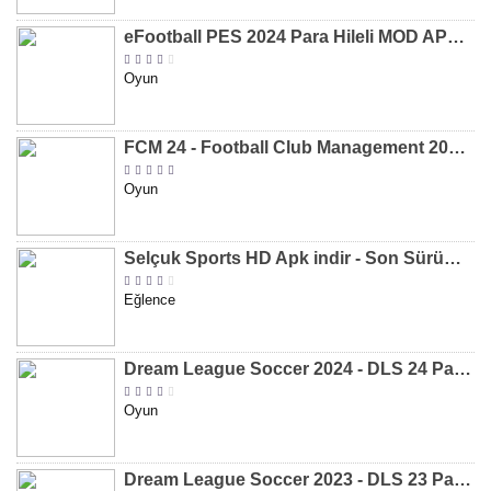
eFootball PES 2024 Para Hileli MOD APK indir [v8.2.0]
Oyun
FCM 24 - Football Club Management 2024 Para Hileli MOD APK indir [v1.0.4]
Oyun
Selçuk Sports HD Apk indir - Son Sürüm 2024 [2.0.1.9]
Eğlence
Dream League Soccer 2024 - DLS 24 Para Hileli MOD APK indir [v11.050]
Oyun
Dream League Soccer 2023 - DLS 23 Para Hileli MOD APK [v11.020]