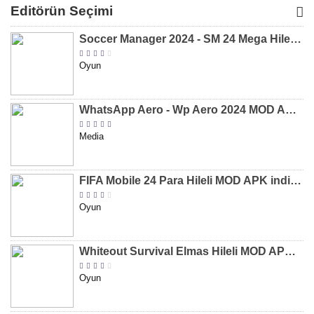
MOD APK
MOD APK
MOD APK
APK
Editörün Seçimi
[v8.31]
[v9.12]
[v47.227]
[v2.589.5
Soccer Manager 2024 - SM 24 Mega Hileli MOD APK indir [v3.0.0]
Oyun
WhatsApp Aero - Wp Aero 2024 MOD APK indir [v10.0.2]
Media
FIFA Mobile 24 Para Hileli MOD APK indir [v20.1.02]
Oyun
Whiteout Survival Elmas Hileli MOD APK indir [v1.13.1]
Oyun