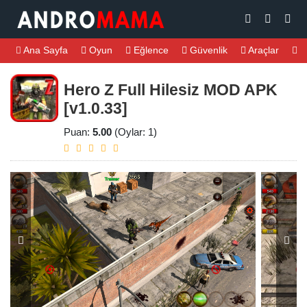
Ana Sayfa
Oyun
Eğlence
Güvenlik
Araçlar
M
Hero Z Full Hilesiz MOD APK
[v1.0.33]
Puan:
5.00
(Oylar: 1)