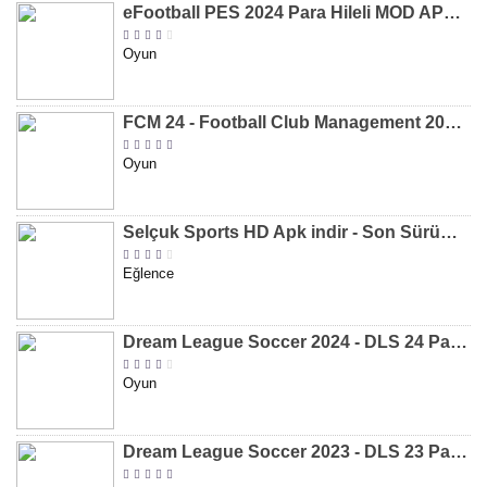
eFootball PES 2024 Para Hileli MOD APK indir [v8.2.0]
Oyun
FCM 24 - Football Club Management 2024 Para Hileli MOD APK indir [v1.0.4]
Oyun
Selçuk Sports HD Apk indir - Son Sürüm 2024 [2.0.1.9]
Eğlence
Dream League Soccer 2024 - DLS 24 Para Hileli MOD APK indir [v11.050]
Oyun
Dream League Soccer 2023 - DLS 23 Para Hileli MOD APK [v11.020]