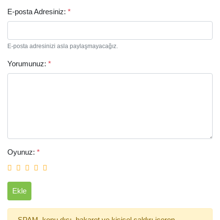
E-posta Adresiniz:
*
E-posta adresinizi asla paylaşmayacağız.
Yorumunuz:
*
Arama
Oyunuz:
*
Ekle
SPAM, konu dışı, hakaret ve kişisel saldırı içeren