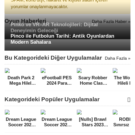
yorumlar onaylanmayacaktır.
Oyun Haberleri
Daha Fazla Haber »
Pinko ve VR–AR Teknolojileri: Dijital
Deneyimin Geleceği
Pinco ile Futbolun Tarihi: Antik Oyunlardan
Modern Sahalara
Bu Kategorideki Diğer Uygulamalar
Daha Fazla »
Death Park 2
eFootball PES
Scary Robber
The Wolf 
Mega Hileli
2024 Para
Home Clash
Hileli 
MOD APK
Hileli MOD
Para Hileli
APK [v2.
[v1.9.5]
APK indir
MOD APK
Kategorideki Popüler Uygulamalar
[v8.2.0]
[v1.180]
Dream League
Dream League
[Nulls] Brawl
ROBL
Soccer 2021
Soccer 2022
Stars 2023
Sınırsız 
Para Hileli
Para Hileli
Mega Hileli
Hileli 