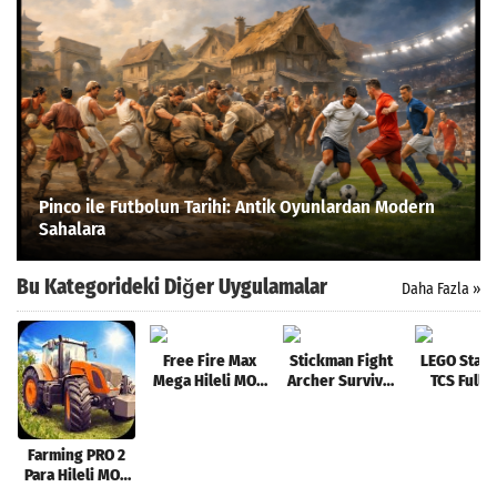
Pinco ile Futbolun Tarihi: Antik Oyunlardan Modern
Sahalara
Bu Kategorideki Diğer Uygulamalar
Daha Fazla »
Free Fire Max
Stickman Fight
LEGO Star 
Mega Hileli MOD
Archer Survival
TCS Full 
APK [v2.94.1]
Para Hileli MOD
APK [v2.0.
APK [v1.01]
Farming PRO 2
Para Hileli MOD
APK [v2.2.1]