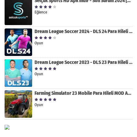
Selçuk Sports HD Apk indir - Son Sürüm 2024 [2.0.1.9]
Eğlence
Dream League Soccer 2024 - DLS 24 Para Hileli MOD APK indir [v11.050]
Oyun
Dream League Soccer 2023 - DLS 23 Para Hileli MOD APK [v11.020]
Oyun
Farming Simulator 23 Mobile Para Hileli MOD APK indir [v0.0.0.8]
Oyun