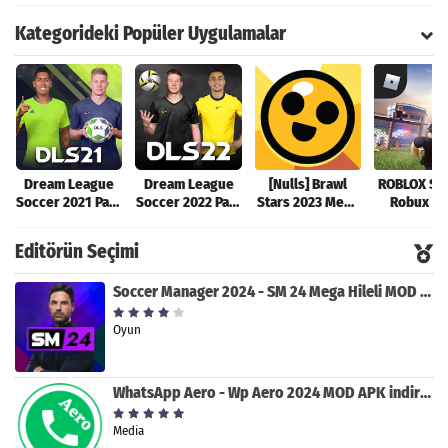
Kategorideki Popüler Uygulamalar
Dream League
Dream League
[Nulls] Brawl
ROBLOX Sın
Soccer 2021 Para
Soccer 2022 Para
Stars 2023 Mega
Robux Hil
Hileli MOD APK
Hileli MOD APK
Hileli MOD APK
MOD AP
[v8.31]
[v9.12]
[v47.227]
[v2.589.5
Editörün Seçimi
Soccer Manager 2024 - SM 24 Mega Hileli MOD APK indir [v3.0.0]
Oyun
WhatsApp Aero - Wp Aero 2024 MOD APK indir [v10.0.2]
Media