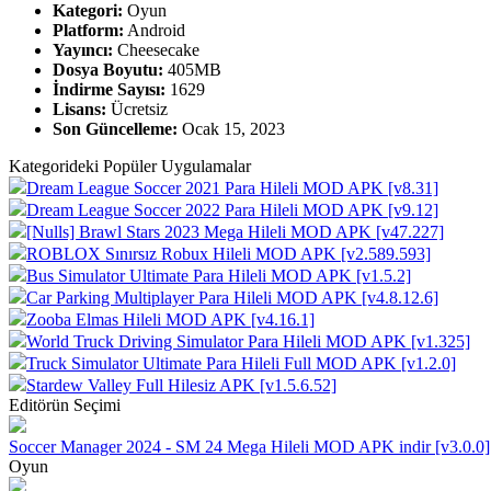
Kategori:
Oyun
Platform:
Android
Yayıncı:
Cheesecake
Dosya Boyutu:
405MB
İndirme Sayısı:
1629
Lisans:
Ücretsiz
Son Güncelleme:
Ocak 15, 2023
Kategorideki Popüler Uygulamalar
Dream League Soccer 2021 Para Hileli MOD APK [v8.31]
Dream League Soccer 2022 Para Hileli MOD APK [v9.12]
[Nulls] Brawl Stars 2023 Mega Hileli MOD APK [v47.227]
ROBLOX Sınırsız Robux Hileli MOD APK [v2.589.593]
Bus Simulator Ultimate Para Hileli MOD APK [v1.5.2]
Car Parking Multiplayer Para Hileli MOD APK [v4.8.12.6]
Zooba Elmas Hileli MOD APK [v4.16.1]
World Truck Driving Simulator Para Hileli MOD APK [v1.325]
Truck Simulator Ultimate Para Hileli Full MOD APK [v1.2.0]
Stardew Valley Full Hilesiz APK [v1.5.6.52]
Editörün Seçimi
Soccer Manager 2024 - SM 24 Mega Hileli MOD APK indir [v3.0.0]
Oyun