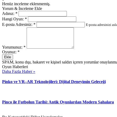
Henüz inceleme eklenmemiş.
Yorum & İnceleme Ekle
Adınız:
*
Hangi Oyun:
*
E-posta Adresiniz:
*
E-posta adresinizi as
Yorumunuz:
*
Oyunuz:
*
Ekle
SPAM, konu dışı, hakaret ve kişisel saldırı içeren yorumlar onaylanma
Oyun Haberleri
Daha Fazla Haber »
Pinko ve VR–AR Teknolojileri: Dijital Deneyimin Geleceği
Pinco ile Futbolun Tarihi: Antik Oyunlardan Modern Sahalara