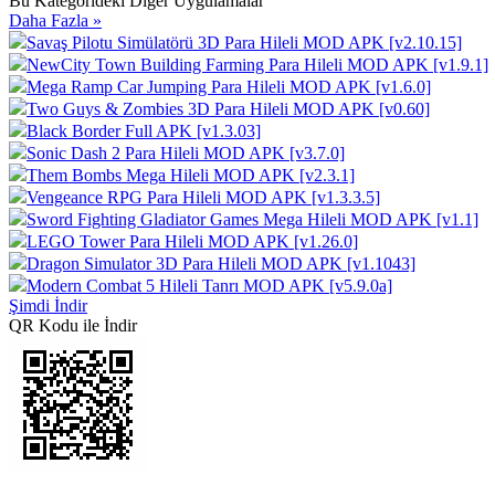
Bu Kategorideki Diğer Uygulamalar
Daha Fazla »
Savaş Pilotu Simülatörü 3D Para Hileli MOD APK [v2.10.15]
NewCity Town Building Farming Para Hileli MOD APK [v1.9.1]
Mega Ramp Car Jumping Para Hileli MOD APK [v1.6.0]
Two Guys & Zombies 3D Para Hileli MOD APK [v0.60]
Black Border Full APK [v1.3.03]
Sonic Dash 2 Para Hileli MOD APK [v3.7.0]
Them Bombs Mega Hileli MOD APK [v2.3.1]
Vengeance RPG Para Hileli MOD APK [v1.3.3.5]
Sword Fighting Gladiator Games Mega Hileli MOD APK [v1.1]
LEGO Tower Para Hileli MOD APK [v1.26.0]
Dragon Simulator 3D Para Hileli MOD APK [v1.1043]
Modern Combat 5 Hileli Tanrı MOD APK [v5.9.0a]
Şimdi İndir
QR Kodu ile İndir