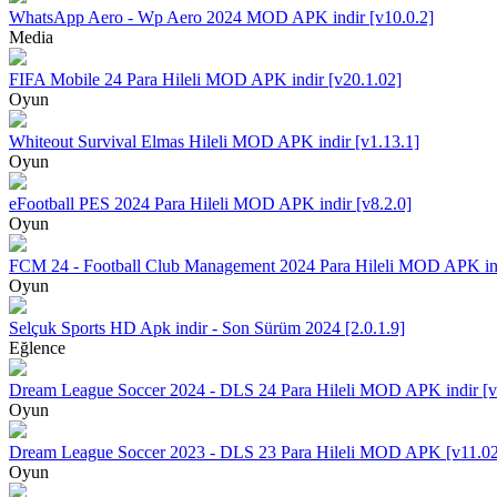
WhatsApp Aero - Wp Aero 2024 MOD APK indir [v10.0.2]
Media
FIFA Mobile 24 Para Hileli MOD APK indir [v20.1.02]
Oyun
Whiteout Survival Elmas Hileli MOD APK indir [v1.13.1]
Oyun
eFootball PES 2024 Para Hileli MOD APK indir [v8.2.0]
Oyun
FCM 24 - Football Club Management 2024 Para Hileli MOD APK ind
Oyun
Selçuk Sports HD Apk indir - Son Sürüm 2024 [2.0.1.9]
Eğlence
Dream League Soccer 2024 - DLS 24 Para Hileli MOD APK indir [v
Oyun
Dream League Soccer 2023 - DLS 23 Para Hileli MOD APK [v11.0
Oyun