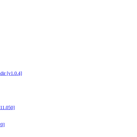
ir [v1.0.4]
11.050]
20]